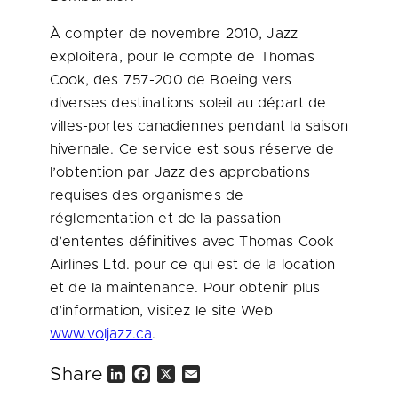
À compter de novembre 2010, Jazz
exploitera, pour le compte de
Thomas
Cook
, des 757-200 de Boeing vers
diverses destinations soleil au départ de
villes-portes canadiennes pendant la saison
hivernale. Ce service est sous réserve de
l’obtention par Jazz des approbations
requises des organismes de
réglementation et de la passation
d’ententes définitives avec
Thomas Cook
Airlines Ltd. pour ce qui est de la location
et de la maintenance. Pour obtenir plus
d’information, visitez le site Web
www.voljazz.ca
.
Share
L
F
X
E
i
a
m