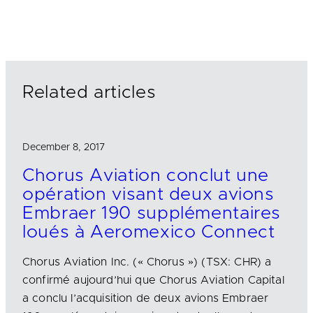
n
c
a
k
e
i
e
b
l
d
o
I
o
n
k
Related articles
December 8, 2017
Chorus Aviation conclut une
opération visant deux avions
Embraer 190 supplémentaires
loués à Aeromexico Connect
Chorus Aviation Inc. (« Chorus ») (TSX: CHR) a
confirmé aujourd’hui que Chorus Aviation Capital
a conclu l’acquisition de deux avions Embraer