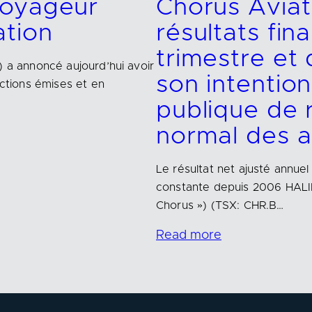
Voyageur
Chorus Aviat
ation
résultats fin
trimestre et 
) a annoncé aujourd’hui avoir
son intention
actions émises et en
publique de 
normal des a
Le résultat net ajusté annuel
constante depuis 2006 HALIF
Chorus ») (TSX: CHR.B…
Read more