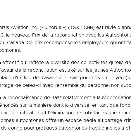
s Aviation Inc. (« Chorus ») (TSX : CHR) est ravie d’annon
23, le nouveau
Prix de la
réconciliation avec les Autochtone
 du
Canada
. Ce prix récompense les employeurs qui ont f
tochtones.
effectif qui reflète la diversité des collectivités qu’elle
eur de la réconciliation est axé sur les jeunes Autochton
 place d’un lieu de travail sûr et sain pour nos employé(e)s
artage de celles-ci avec l’ensemble du personnel non aut
à la reconnaissance de Jazz relativement à la réconciliati
noncés sur la manière dont la diversité, en tant que fond
ar l’identification et l’élimination des obstacles que ren
onnes autochtones offre un espace dédié au partage d’info
e de congé pour pratiques autochtones traditionnelles a ét