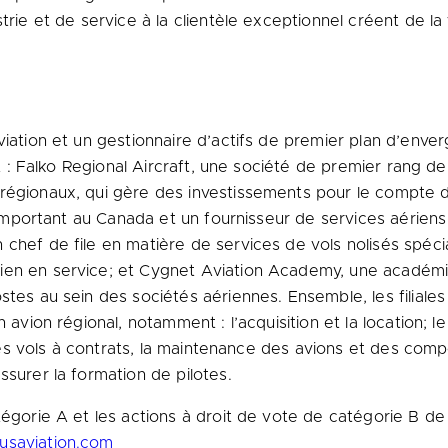
trie et de service à la clientèle exceptionnel créent de la
iation et un gestionnaire d’actifs de premier plan d’enver
nt : Falko Regional Aircraft, une société de premier rang de
régionaux, qui gère des investissements pour le compte d’
us important au Canada et un fournisseur de services aérie
chef de file en matière de services de vols nolisés spécia
en en service; et Cygnet Aviation Academy, une académie 
stes au sein des sociétés aériennes. Ensemble, les filial
 avion régional, notamment : l’acquisition et la location; l
n, les vols à contrats, la maintenance des avions et des co
ssurer la formation de pilotes.
atégorie A et les actions à droit de vote de catégorie B d
usaviation.com