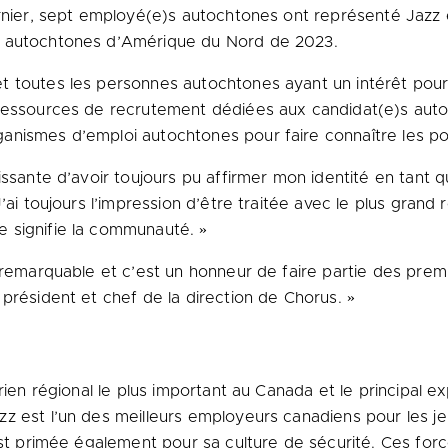
ernier, sept employé(e)s autochtones ont représenté Jazz e
x autochtones d’Amérique du Nord de 2023.
t toutes les personnes autochtones ayant un intérêt pour
ressources de recrutement dédiées aux candidat(e)s auto
nismes d’emploi autochtones pour faire connaître les poss
issante d’avoir toujours pu affirmer mon identité en tant
’ai toujours l’impression d’être traitée avec le plus gran
 signifie la communauté. »
e remarquable et c’est un honneur de faire partie des prem
président et chef de la direction de Chorus. »
rien régional le plus important au Canada et le principal e
z est l’un des meilleurs employeurs canadiens pour les je
est primée également pour sa culture de sécurité. Ces forc