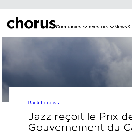
Skip
to
content
Companies
Investors
News
Su
— Back to news
Jazz reçoit le Prix 
Gouvernement du C