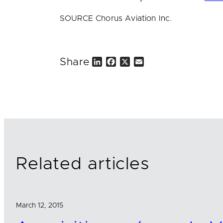
SOURCE Chorus Aviation Inc.
Share
L
F
X
E
i
a
m
n
c
a
k
e
i
e
b
l
d
o
I
o
n
k
Related articles
March 12, 2015