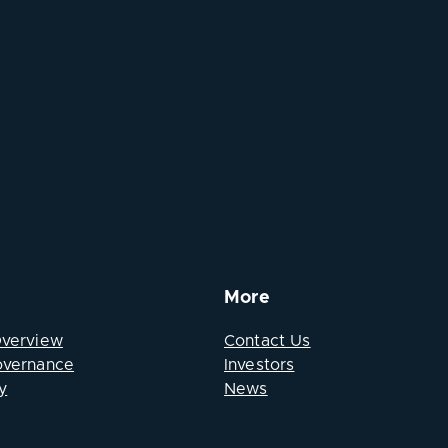
More
Overview
Contact Us
overnance
Investors
y
News