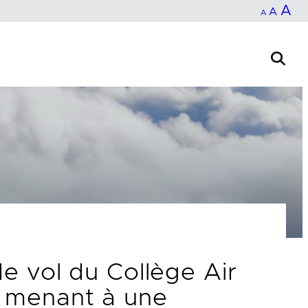
In
A
Reset
Decrease
A
A
fo
font
font
si
size.
size.
de vol du Collège Air
z menant à une