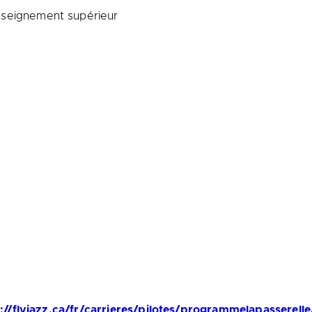
nseignement supérieur
://flyjazz.ca/fr/carrieres/pilotes/programmelapasserelle