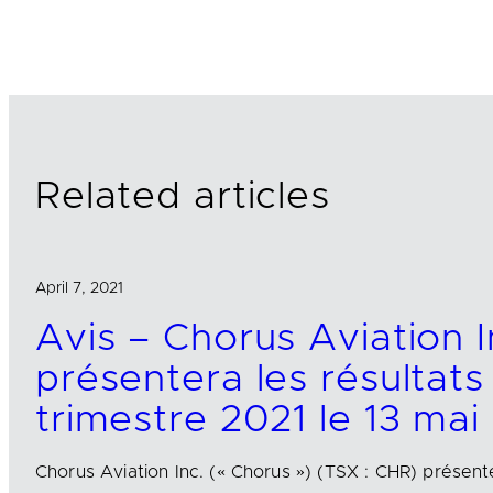
n
c
a
k
e
i
e
b
l
d
o
I
o
n
k
Related articles
April 7, 2021
Avis – Chorus Aviation I
présentera les résultat
trimestre 2021 le 13 mai
Chorus Aviation Inc. (« Chorus ») (TSX : CHR) présent