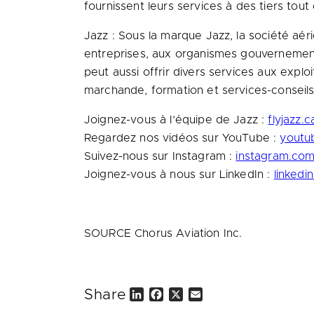
fournissent leurs services à des tiers tou
Jazz : Sous la marque Jazz, la société aér
entreprises, aux organismes gouvernement
peut aussi offrir divers services aux exploi
marchande, formation et services-conseils
Joignez-vous à l’équipe de Jazz :
flyjazz.c
Regardez nos vidéos sur YouTube :
youtub
Suivez-nous sur Instagram :
instagram.com/
Joignez-vous à nous sur LinkedIn :
linkedi
SOURCE Chorus Aviation Inc.
Share
L
F
X
E
i
a
m