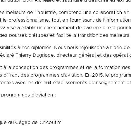
mandation d’Air Richelieu et satisfaire à des critères exha
les meilleurs de l’industrie, comprend une collaboration 
 le professionnalisme, tout en fournissant de l’information
azz
vise à établir un cheminement de carrière direct pour l
des bourses d’études et facilite la transition des meilleur
bilités à nos diplômés. Nous nous réjouissons à l’idée de 
déclaré Thierry Dugrippe, directeur général et des opératio
t à la conception des programmes et de la formation des 
ités offrant des programmes d’aviation. En 2015, le prog
tentes avec les dix-huit établissements d’enseignement et 
s programmes d’aviation :
ique du Cégep de
Chicoutimi