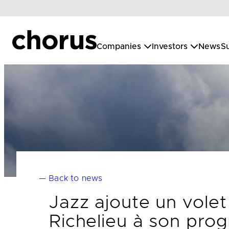
Skip
to
content
Companies
Investors
News
Su
— Back to news
Jazz ajoute un volet
Richelieu à son pro