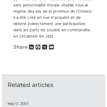
sans personnalité morale, établie sous le
régime des lois de la province de l'Ontario.
Il a été créé en vue d'acquérir et de
détenir indirectement une participation
dans les parts de société en commandite
en circulation de Jazz.
Share
L
F
X
E
i
a
m
n
c
a
k
e
i
e
b
l
d
o
I
o
n
k
Related articles
May 17, 2007