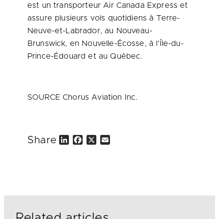
est un transporteur Air Canada Express et
assure plusieurs vols quotidiens à Terre-
Neuve-et-
Labrador
, au Nouveau-
Brunswick, en Nouvelle-Écosse, à l’Île-du-
Prince-Édouard et au Québec.
SOURCE Chorus Aviation Inc.
Share
L
F
X
E
i
a
m
n
c
a
k
e
i
e
b
l
d
o
I
o
n
k
Related articles