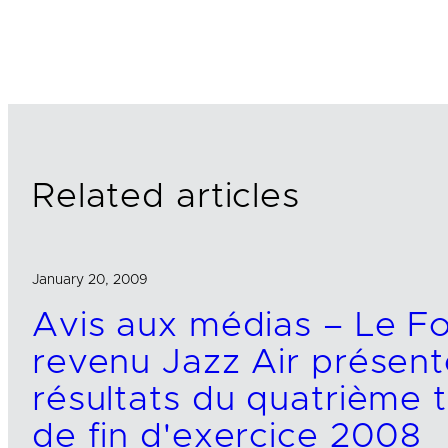
i
a
m
n
c
a
k
e
i
e
b
l
d
o
I
o
n
k
Related articles
January 20, 2009
Avis aux médias – Le F
revenu Jazz Air présent
résultats du quatrième t
de fin d'exercice 2008