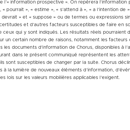
’« information prospective ». On repérera l’information 
 pourrait », « estime », « s’attend à », « a l’intention de », 
, « devrait » et « suppose » ou de termes ou expressions si
certitudes et d’autres facteurs susceptibles de faire en so
e ceux qui y sont indiqués. Les résultats réels pourraient 
our un certain nombre de raisons, notamment les facteurs d
 les documents d’information de Chorus, disponibles à l
igurant dans le présent communiqué représentent les att
et ils sont susceptibles de changer par la suite. Chorus décl
és à la lumière de nouveaux éléments d’information, d’év
s lois sur les valeurs mobilières applicables l’exigent.