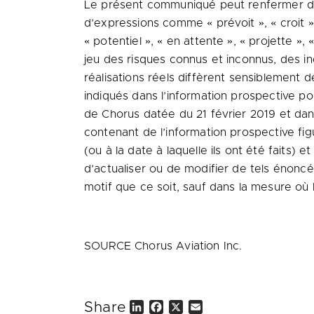
Le présent communiqué peut renfermer de l
d’expressions comme « prévoit », « croit », «
« potentiel », « en attente », « projette »
jeu des risques connus et inconnus, des in
réalisations réels diffèrent sensiblement d
indiqués dans l’information prospective p
de Chorus datée du 21 février
2019 et
dans
contenant de l’information prospective f
(ou à la date à laquelle ils ont été faits) 
d’actualiser ou de modifier de tels énonc
motif que ce soit, sauf dans la mesure où le
SOURCE Chorus Aviation Inc.
Share
L
F
X
E