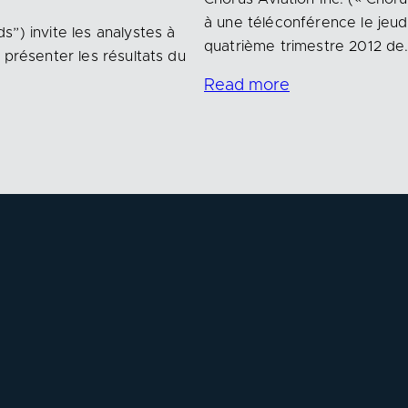
à une téléconférence le jeudi
”) invite les analystes à
quatrième trimestre 2012 de
 présenter les résultats du
Read more