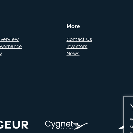
More
Overview
Contact Us
overnance
Investors
y
News
W
s