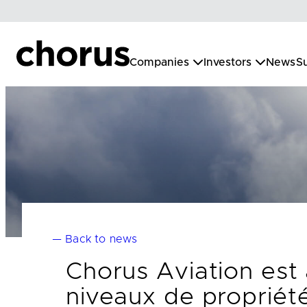
Skip
to
content
Companies
Investors
News
Su
— Back to news
Chorus Aviation est
niveaux de propriété