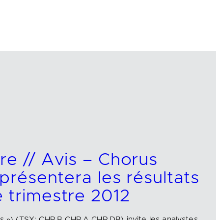
re // Avis – Chorus
 présentera les résultats
 trimestre 2012
us ») (TSX: CHR.B CHR.A CHR.DB) invite les analystes