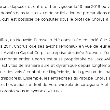
eront déposés et entreront en vigueur le 13 mai 2019 ou v
donnés dans la circulaire de sollicitation de procuration
u’il est possible de consulter sous le profil de Chorus à
lifax
, en Nouvelle-Écosse, a été constituée en société le 
is 2011, Chorus loue ses avions régionaux en vue de leur 
s Aviation Capital Corp., entreprise destinée à devenir l’u
du monde entier. Chorus est aussi propriétaire de Jazz Av
rs activités de manière sûre et dynamique depuis longtemp
ine des vols à contrat, de l’ingénierie, de la gestion des p
n d’appareils. Ensemble, les entreprises du groupe Choru
nale. Les actions à droit de vote variable de catégorie A e
Toronto
sous le symbole « CHR ».