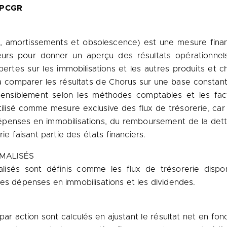
x PCGR
ts, amortissements et obsolescence) est une mesure fina
urs pour donner un aperçu des résultats opérationnels 
t pertes sur les immobilisations et les autres produits et 
s à comparer les résultats de Chorus sur une base constan
sensiblement selon les méthodes comptables et les fac
tilisé comme mesure exclusive des flux de trésorerie, car 
penses en immobilisations, du remboursement de la dette
rie faisant partie des états financiers.
RMALISÉS
lisés sont définis comme les flux de trésorerie disponi
des dépenses en immobilisations et les dividendes.
é par action sont calculés en ajustant le résultat net en f