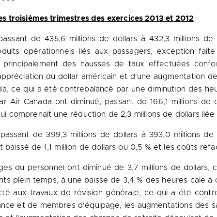
s troisièmes trimestres des exercices
2013 et
2012
passant de 435,6 millions de dollars à 432,3 millions de
roduits opérationnels liés aux passagers, exception fai
son principalement des hausses de taux effectuées conf
préciation du dollar américain et d'une augmentation de 1
, ce qui a été contrebalancé par une diminution des heu
Air Canada ont diminué, passant de 166,1 millions de dol
 qui comprenait une réduction de 2,3 millions de dollars lié
assant de 399,3 millions de dollars à 393,0 millions de d
 baissé de 1,1 million de dollars ou 0,5 % et les coûts refa
ages du personnel ont diminué de 3,7 millions de dollars, 
s plein temps, à une baisse de 3,4 % des heures cale à ca
cté aux travaux de révision générale, ce qui a été contr
nce et de membres d'équipage, les augmentations des sa