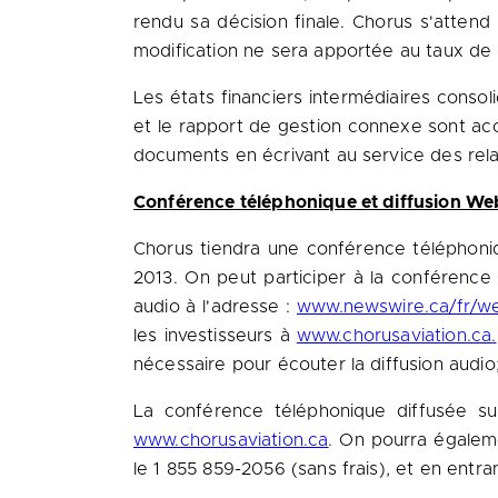
rendu sa décision finale. Chorus s'atten
modification ne sera apportée au taux de 
Les états financiers intermédiaires cons
et
le rapport de gestion connexe sont ac
documents en écrivant au service des relat
Conférence téléphonique et diffusion Web 
Chorus tiendra une conférence téléphoniqu
2013. On peut participer à la conférenc
audio à l'adresse :
www.newswire.ca/fr/we
les investisseurs à
www.chorusaviation.ca
.
nécessaire pour écouter la diffusion audio
La conférence téléphonique diffusée sur
www.chorusaviation.ca
. On pourra égaleme
le 1 855 859-2056 (sans frais), et en entr