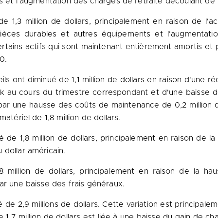
 et l'augmentation des charges de retraite découlant de la 
1,3 million de dollars, principalement en raison de l'a
pièces durables et autres équipements et l'augmentatio
tains actifs qui sont maintenant entièrement amortis et pa
0.
ont diminué de 1,1 million de dollars en raison d'une rédu
k
au cours du trimestre correspondant et d'une baisse de
par une hausse des coûts de maintenance de 0,2 million de
atériel de 1,8 million de dollars.
é de 1,8 million de dollars, principalement en raison de l
 dollar américain.
million de dollars, principalement en raison de la ha
ar une baisse des frais généraux.
de 2,9 millions de dollars. Cette variation est principal
e 1,7 million de dollars est liée à une baisse du gain de ch