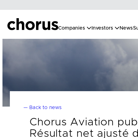
Skip
to
content
Companies
Investors
News
Su
— Back to news
Chorus Aviation publ
Résultat net ajusté 