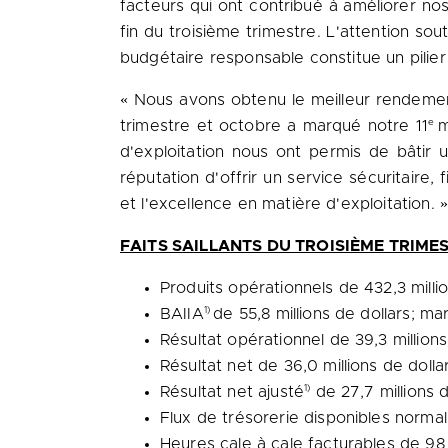
facteurs qui ont contribué à améliorer nos
fin du troisième trimestre. L'attention so
budgétaire responsable constitue un pilier 
« Nous avons obtenu le meilleur rendemen
e
trimestre et octobre a marqué notre 11
m
d'exploitation nous ont permis de bâtir 
réputation d'offrir un service sécuritaire, 
et l'excellence en matière d'exploitation. 
FAITS SAILLANTS DU TROISIÈME TRIMES
Produits opérationnels de 432,3 millio
1)
BAIIA
de 55,8 millions de dollars; m
Résultat opérationnel de 39,3 millions
Résultat net de 36,0 millions de doll
1)
Résultat net ajusté
de 27,7 millions 
Flux de trésorerie disponibles normal
Heures cale à cale facturables de 98