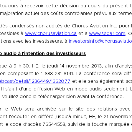
d toujours à recevoir cette décision au cours du présent
majoration actuel des coûts contrôlables prévu aux terme
olidés condensés non audités de Chorus Aviation Inc. pou
cessibles à
www.chorusaviation.ca
et à
www.sedar.com
. 
ions avec les investisseurs, à
investorsinfo@chorusaviatio
audio à l'intention des investisseurs
e à 9 h 30, HE, le jeudi 14 novembre 2013, afin d'analys
e en composant le 1 888 231-8191. La conférence sera di
bcast/detail/1236449/1362077
et elle sera également acc
Il s'agit d'une diffusion Web en mode audio seulement. L
; veuillez donc le télécharger bien avant la conférence.
 le Web sera archivée sur le site des relations avec 
nt l'écouter en différé jusqu'à minuit, HE, le 21 novemb
ant le code d'accès 76544558, suivi de la touche marquée 