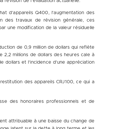
révision de l'évaluation actuarielle.
chat d'appareils Q400, l'augmentation des
n des travaux de révision générale, ces
r une modification de la valeur résiduelle
ction de 0,9 million de dollars qui reflète
 2,2 millions de dollars des heures cale à
 dollars et l'incidence d'une appréciation
a restitution des appareils CRJ100, ce qui a
usse des honoraires professionnels et de
ement attribuable à une baisse du change de
ange latent sur la dette à long terme et les