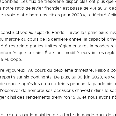
disponibles. Les flux de trésorerie disponibles ont plus que
que notre ratio de levier financier est passé de 4,4 au 31 
n voie d’atteindre nos cibles pour 2023 », a déclaré Colin
onstructives au sujet du Fonds III avec les principaux inv
 du marché au cours de la dernière année, la capacité d’in
a été restreinte par les limites réglementaires imposées re
formés que certains États ont modifié leurs limites réglem
uté M. Copp.
re vigoureux. Au cours du deuxième trimestre, Falko a co
épartis sur six continents. De plus, au 30 juin 2023, les v
de reprise après les creux atteints pendant la pandémie, 
observer de nombreuses occasions d’investir dans le sect
ager ainsi des rendements d’environ 15 %, et nous avons 
 restreintes par le maintien de la forte demande pour des 