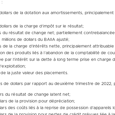
 :
dollars de la dotation aux amortissements, principalement
ollars de la charge d’impôt sur le résultat;
ars du résultat de change net; partiellement contrebalancée
illions de dollars du BAIIA ajusté;
ars de la charge d’intérêts nette, principalement attribua
ion des produits liés à l’abandon de la comptabilité de c
e par l’intérêt sur la dette à long terme prise en charge d
’exploitation;
s de la juste valeur des placements.
s de dollars par rapport au deuxième trimestre de 2022, pr
ars du résultat de change latent net;
lars de la provision pour dépréciation;
lars des coûts liés à la reprise de possession d’appareils l
lars de la provision pour pertes de crédit prévues liée à la