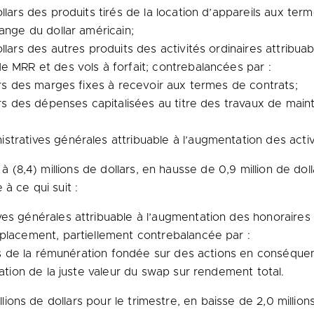
llars des produits tirés de la location d’appareils aux te
ange du dollar américain;
llars des autres produits des activités ordinaires attribua
e MRR et des vols à forfait; contrebalancées par :
ars des marges fixes à recevoir aux termes de contrats;
ars des dépenses capitalisées au titre des travaux de main
tratives générales attribuable à l’augmentation des activ
i à (8,4) millions de dollars, en hausse de 0,9 million de d
à ce qui suit :
es générales attribuable à l’augmentation des honoraires p
placement, partiellement contrebalancée par :
lars de la rémunération fondée sur des actions en conséqu
iation de la juste valeur du swap sur rendement total.
illions de dollars pour le trimestre, en baisse de 2,0 milli