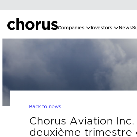
Skip
to
content
Companies
Investors
News
Su
— Back to news
Chorus Aviation Inc.
deuxième trimestre