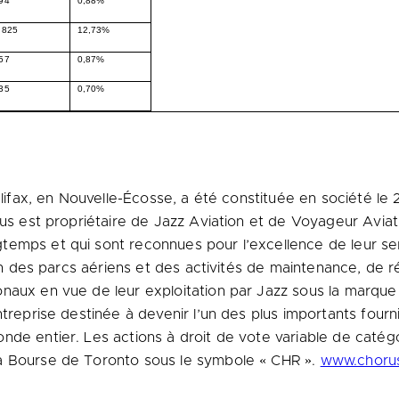
94
0,88%
 825
12,73%
57
0,87%
35
0,70%
lifax
, en Nouvelle-Écosse, a été constituée en société le 
us est propriétaire de Jazz Aviation et de Voyageur Aviati
emps et qui sont reconnues pour l’excellence de leur ser
ion des parcs aériens et des activités de maintenance, de r
onaux en vue de leur exploitation par Jazz sous la marqu
ntreprise destinée à devenir l’un des plus importants fourn
de entier. Les actions à droit de vote variable de catégo
la Bourse de
Toronto
sous le symbole « CHR ».
www.chorus