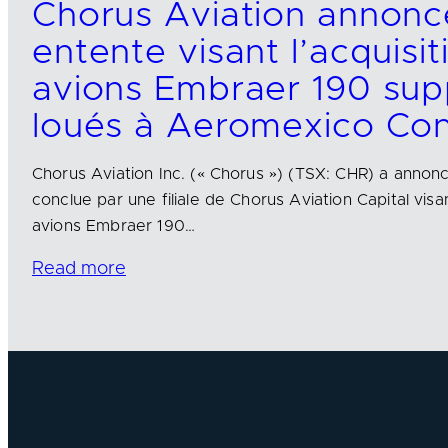
Chorus Aviation annonc
entente visant l’acquisi
avions Embraer 190 sup
loués à Aeromexico Co
Chorus Aviation Inc. (« Chorus ») (TSX: CHR) a annon
conclue par une filiale de Chorus Aviation Capital visa
avions Embraer 190…
Read more