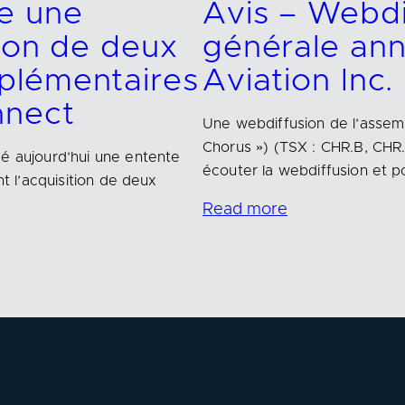
e une
Avis – Webdi
tion de deux
générale ann
plémentaires
Aviation Inc.
nnect
Une webdiffusion de l’assemb
Chorus ») (TSX : CHR.B, CHR.
cé aujourd’hui une entente
écouter la webdiffusion et p
nt l’acquisition de deux
Read more