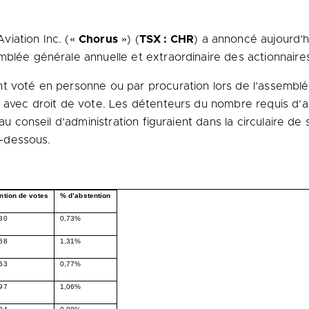
viation Inc. («
Chorus
») (
TSX : CHR
) a annoncé aujourd’hu
blée générale annuelle et extraordinaire des actionnaires
t voté en personne ou par procuration lors de l’assemblée
s avec droit de vote. Les détenteurs du nombre requis d’a
au conseil d’administration figuraient dans la circulaire de
i-dessous.
ntion de votes
% d’abstention
30
0,73%
58
1,31%
53
0,77%
97
1,06%