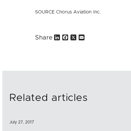
SOURCE Chorus Aviation Inc.
Share
L
F
X
E
i
a
m
n
c
a
k
e
i
e
b
l
d
o
I
o
n
k
Related articles
July 27, 2017