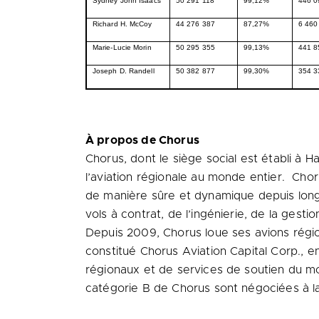
Sydney John Isaacs
50 291 118
99,12%
446 0
Richard H. McCoy
44 276 387
87,27%
6 460
Marie-Lucie Morin
50 295 355
99,13%
441 8
Joseph D. Randell
50 382 877
99,30%
354 3
À propos de Chorus
Chorus, dont le siège social est établi à
Ha
l’aviation régionale au monde entier. Chor
de manière sûre et dynamique depuis longt
vols à contrat, de l’ingénierie, de la gest
Depuis 2009, Chorus loue ses avions régi
constitué Chorus Aviation Capital Corp., e
régionaux et de services de soutien du mon
catégorie B de Chorus sont négociées à 