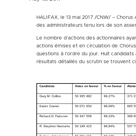
HALIFAX
, le 13 mai 2017 /CNW/ – Chorus A
des administrateurs tenu lors de son assem
Le nombre d’actions des actionnaires ayan
actions émises et en circulation de Choru
questions à l’ordre du jour. Huit candidats 
résultats détaillés du scrutin se trouvent c
Candidats
Votes en faveur
% en faveur
Abste
Gary M. Collins
50 365 982
99,27%
371 2
Karen Cramm
50 071 654
98,69%
665 5
Richard D. Falconer
50 347 559
99,23%
389 6
R. Stephen Hannahs
50 199 415
98,94%
537 7