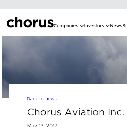
Skip
to
content
Companies
Investors
News
Su
— Back to news
Chorus Aviation Inc.
May 13, 2017