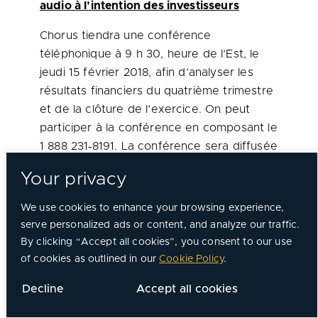
audio à l’intention des investisseurs
Chorus tiendra une conférence
téléphonique à 9 h 30, heure de l’Est, le
jeudi 15 février 2018, afin d’analyser les
résultats financiers du quatrième trimestre
et de la clôture de l’exercice. On peut
participer à la conférence en composant le
1 888 231‑8191. La conférence sera diffusée
simultanément sur le Web, en mode audio
Your privacy
à l’adresse :
http://event.on24.com/r.htm?
We use cookies to enhance your browsing experience,
e=1585013&s=1&k=2F12B6685BDB7E60D6E
serve personalized ads or content, and analyze our traffic.
45BA0B1A60A2D
By clicking “Accept all cookies”, you consent to our use
of cookies as outlined in our
Cookie Policy
.
Il s’agit d’une diffusion Web en mode audio
seulement. Le lecteur Media Player ou Real
Decline
Accept all cookies
Player est nécessaire pour écouter la