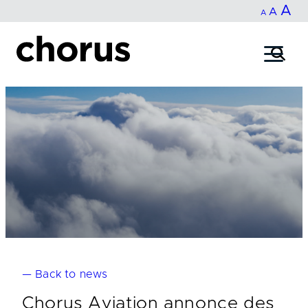
In
A
Reset
Decrease
A
Skip
A
fo
to
font
font
content
si
size.
size.
— Back to news
Chorus Aviation annonce des