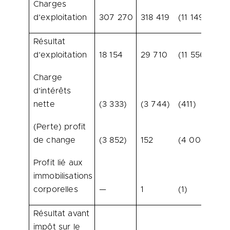
Charges
d’exploitation
307 270
318 419
(11 149)
(3
Résultat
d’exploitation
18 154
29 710
(11 556)
(3
Charge
d’intérêts
nette
(3 333)
(3 744)
(411)
(1
(Perte) profit
de change
(3 852)
152
(4 004)
2 
Profit lié aux
immobilisations
corporelles
—
1
(1)
(1
Résultat avant
impôt sur le