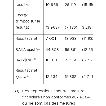
résultat
10 969
26 119
(15 150)
(5
Charge
d’impôt sur le
résultat
(3 968)
(7 186)
3 218
(4
Résultat net
7 001
18 933
(11 932)
(6
(1)
BAIIA ajusté
44 308
56 861
(12 553)
(2
(1)
BAI ajusté
16 810
22 568
(5 758)
(2
Résultat net
(1)
ajusté
12 634
15 382
(2 748)
(1
(1)
Ces expressions sont des mesures
financières non conformes aux PCGR
qui ne sont pas des mesures