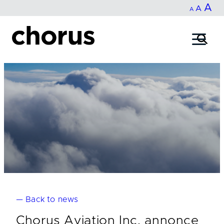
In
A
Reset
Decrease
A
Skip
A
fo
to
font
font
content
si
size.
size.
— Back to news
Chorus Aviation Inc. annonce