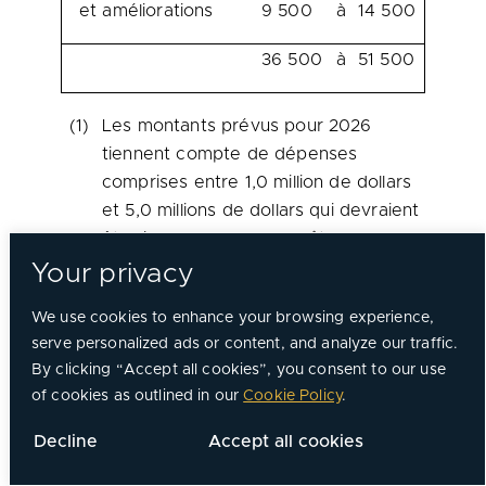
et améliorations
9 500
à
14 500
36 500
à
51 500
(1)
Les montants prévus pour 2026
tiennent compte de dépenses
comprises entre 1,0 million de dollars
et 5,0 millions de dollars qui devraient
être incluses dans les coûts
contrôlables et récupérés par le biais
Your privacy
de ceux‑ci.
We use cookies to enhance your browsing experience,
serve personalized ads or content, and analyze our traffic.
Utilisation de termes définis
By clicking “Accept all cookies”, you consent to our use
of cookies as outlined in our
Cookie Policy
.
Les termes clés utilisés dans le présent
communiqué sans y être définis ont le sens
Decline
Accept all cookies
qui leur est donné dans le rapport de