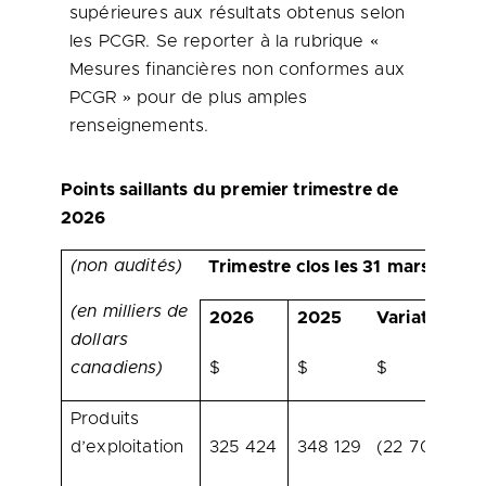
supérieures aux résultats obtenus selon
les PCGR. Se reporter à la rubrique «
Mesures financières non conformes aux
PCGR » pour de plus amples
renseignements.
Points saillants du premier trimestre de
2026
(non audités)
Trimestre clos les 31
mars
(en milliers de
2026
2025
Variation
Va
dollars
canadiens)
$
$
$
%
Produits
d’exploitation
325 424
348 129
(22 705)
(6