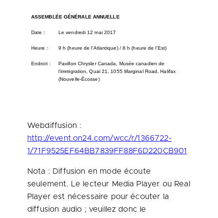
ASSEMBLÉE GÉNÉRALE ANNUELLE
Date :
Le vendredi 12 mai 2017
Heure :
9 h (heure de l’Atlantique) / 8 h (heure de l’Est)
Endroit :
Pavillon Chrysler Canada, Musée canadien de
l’immigration, Quai 21, 1055 Marginal Road, Halifax
(Nouvelle-Écosse)
Webdiffusion :
http://event.on24.com/wcc/r/1366722-
1/71F9525EF64BB7839FF88F6D220CB901
Nota : Diffusion en mode écoute
seulement. Le lecteur Media Player ou Real
Player est nécessaire pour écouter la
diffusion audio ; veuillez donc le