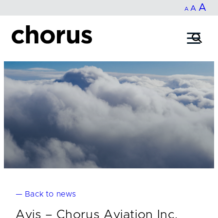
In
A
Reset
Decrease
A
Skip
A
fo
to
font
font
content
si
size.
size.
— Back to news
Avis – Chorus Aviation Inc.