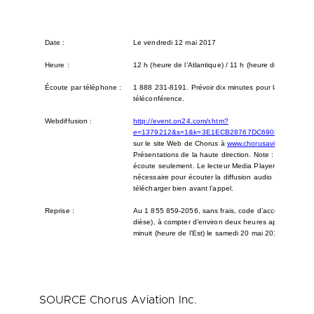
Date :
Le vendredi 12 mai 2017
Heure :
12 h (heure de l’Atlantique) / 11 h (heure de l’Est)
Écoute par téléphone :
1 888 231-8191. Prévoir dix minutes pour la connexion
téléconférence.
Webdiffusion :
http://event.on24.com/r.htm?
e=1379212&s=1&k=3E1ECB28767DC690D41FBC38
sur le site Web de Chorus à
www.chorusaviation.ca
sou
Présentations de la haute direction. Note : Diffusion 
écoute seulement. Le lecteur Media Player ou Real Pla
nécessaire pour écouter la diffusion audio ; veuillez do
télécharger bien avant l’appel.
Reprise :
Au 1 855 859-2056, sans frais, code d’accès 81364847
dièse), à compter d’environ deux heures après l’appel 
minuit (heure de l’Est) le samedi 20 mai 2017.
SOURCE Chorus Aviation Inc.