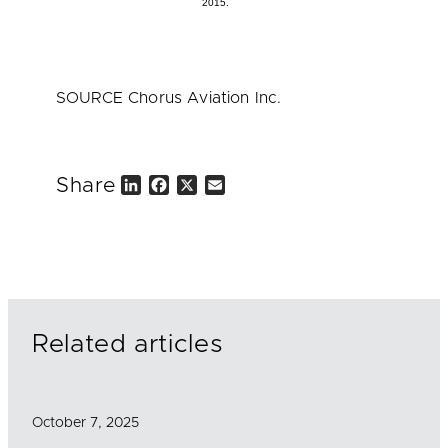
2015.
SOURCE Chorus Aviation Inc.
Share
L
F
X
E
i
a
m
n
c
a
k
e
i
e
b
l
d
o
I
o
n
k
Related articles
October 7, 2025