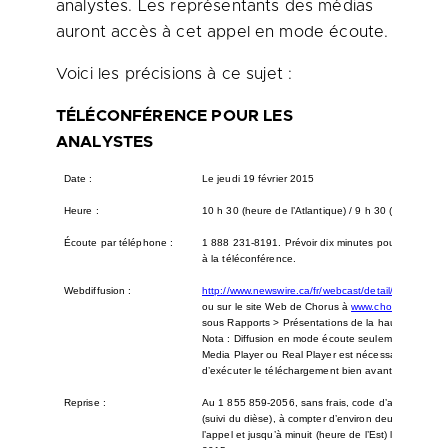
analystes. Les représentants des médias
auront accès à cet appel en mode écoute.
Voici les précisions à ce sujet :
TÉLÉCONFÉRENCE POUR LES
ANALYSTES
Date :
Le jeudi 19 février 2015
Heure :
10 h 30 (heure de l’Atlantique) / 9 h 30 (heure de l’E
Écoute par téléphone :
1 888 231-8191. Prévoir dix minutes pour le branc
à la téléconférence.
Webdiffusion :
http://www.newswire.ca/fr/webcast/detail/1470953/
ou sur le site Web de Chorus à
www.chorusaviation.
sous Rapports > Présentations de la haute direction
Nota : Diffusion en mode écoute seulement. Le logic
Media Player ou Real Player est nécessaire. Prière
d’exécuter le téléchargement bien avant l’appel.
Reprise :
Au 1 855 859-2056, sans frais, code d’accès 6566
(suivi du dièse), à compter d’environ deux heures a
l’appel et jusqu’à minuit (heure de l’Est) le jeudi 26 f