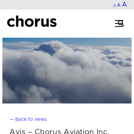
In
A
Reset
Decrease
A
Skip
A
fo
to
font
font
content
si
size.
size.
— Back to news
Avis – Chorus Aviation Inc.