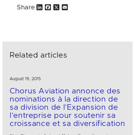
Share
L
F
X
E
i
a
m
n
c
a
k
e
i
e
b
l
d
o
I
o
n
k
Related articles
August 19, 2015
Chorus Aviation annonce des
nominations à la direction de
sa division de l’Expansion de
l’entreprise pour soutenir sa
croissance et sa diversification