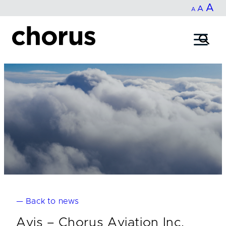
In
A
Reset
Decrease
A
Skip
A
fo
to
font
font
content
si
size.
size.
— Back to news
Avis – Chorus Aviation Inc.