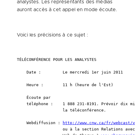
analystes. Les représentants des médias
auront accès à cet appel en mode écoute.
Voici les précisions à ce sujet :
TÉLÉCONFÉRENCE POUR LES ANALYSTES

    Date :         Le mercredi 1er juin 2011

    Heure :        11 h (heure de l'Est)

    Écoute par

    téléphone :    1 888 231-8191. Prévoir dix mi
                   la téléconférence.

    Webdiffusion : 
http://www.cnw.ca/fr/webcast/v
                   ou à la section Relations avec