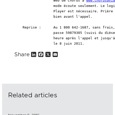
                   Web de Chorus à 
www.chorusavia
                   mode écoute seulement. Le logi
                   Player est nécessaire. Prière 
                   bien avant l'appel.

    Reprise :      Au 1 800 642-1687, sans frais,
                   passe 59879305 (suivi du dièse
                   heure après l'appel et jusqu'à
                   le 8 juin 2011.
Share
L
F
X
E
i
a
m
n
c
a
k
e
i
e
b
l
d
o
I
o
n
k
Related articles