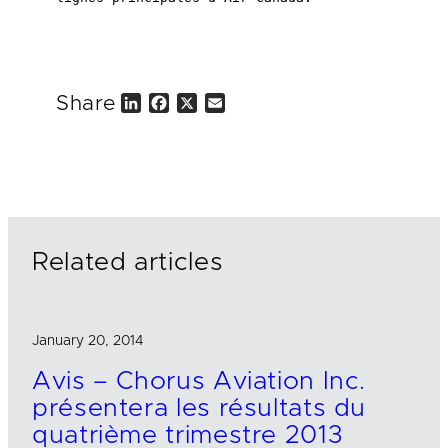
Share
L
F
X
E
i
a
m
n
c
a
k
e
i
e
b
l
d
o
I
o
n
k
Related articles
January 20, 2014
Avis – Chorus Aviation Inc.
présentera les résultats du
quatrième trimestre 2013