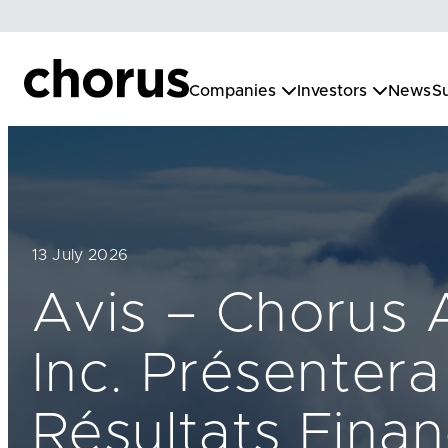
Skip
to
content
Companies
Investors
News
Su
13 July 2026
Avis – Chorus 
Inc. Présentera
Résultats Finan