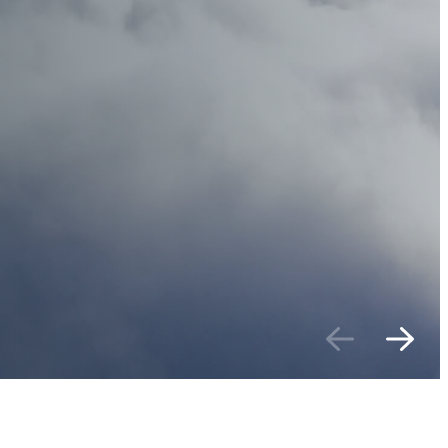
Previou
Nex