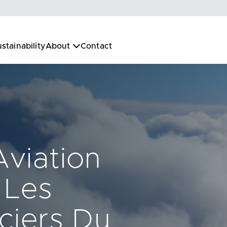
stainability
About
Contact
Aviation
 Les
ciers Du