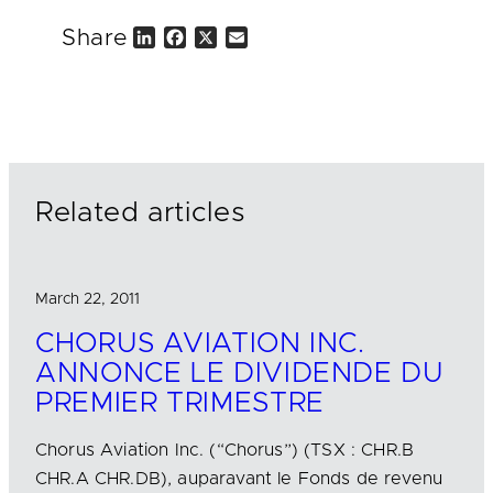
Share
L
F
X
E
i
a
m
n
c
a
k
e
i
e
b
l
d
o
I
o
n
k
Related articles
March 22, 2011
CHORUS AVIATION INC.
ANNONCE LE DIVIDENDE DU
PREMIER TRIMESTRE
Chorus Aviation Inc. (“Chorus”) (TSX : CHR.B
CHR.A CHR.DB), auparavant le Fonds de revenu