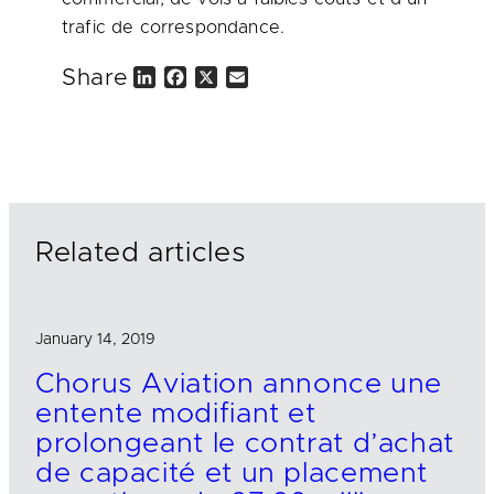
trafic de correspondance.
Share
L
F
X
E
i
a
m
n
c
a
k
e
i
e
b
l
d
o
I
o
n
k
Related articles
January 14, 2019
Chorus Aviation annonce une
entente modifiant et
prolongeant le contrat d’achat
de capacité et un placement