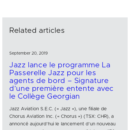
k
e
i
e
b
l
d
o
I
o
n
k
Related articles
September 20, 2019
Jazz lance le programme La
Passerelle Jazz pour les
agents de bord – Signature
d’une première entente avec
le Collège Georgian
Jazz Aviation S.E.C. (« Jazz »), une filiale de
Chorus Aviation Inc. (« Chorus ») (TSX: CHR), a
annoncé aujourd’hui le lancement d’un nouveau