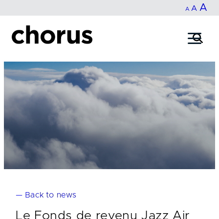
In
A
Reset
Decrease
A
Skip
A
fo
to
font
font
content
si
size.
size.
— Back to news
Le Fonds de revenu Jazz Air