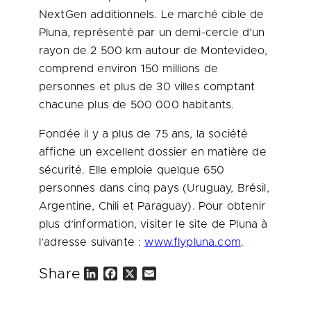
NextGen additionnels. Le marché cible de
Pluna, représenté par un demi-cercle d’un
rayon de 2 500 km autour de
Montevideo
,
comprend environ 150 millions de
personnes et plus de 30 villes comptant
chacune plus de 500 000 habitants.
Fondée il y a plus de 75 ans, la société
affiche un excellent dossier en matière de
sécurité. Elle emploie quelque 650
personnes dans cinq pays (
Uruguay
, Brésil,
Argentine, Chili et
Paraguay
). Pour obtenir
plus d’information, visiter le site de Pluna à
l’adresse suivante :
www.flypluna.com
.
Share
L
F
X
E
i
a
m
n
c
a