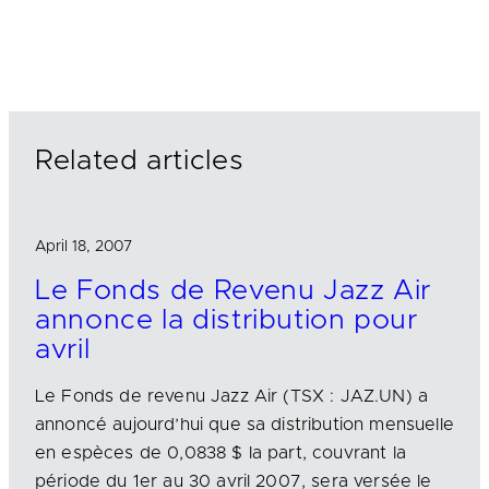
i
a
m
n
c
a
k
e
i
e
b
l
d
o
I
o
n
k
Related articles
April 18, 2007
Le Fonds de Revenu Jazz Air
annonce la distribution pour
avril
Le Fonds de revenu Jazz Air (TSX : JAZ.UN) a
annoncé aujourd’hui que sa distribution mensuelle
en espèces de 0,0838 $ la part, couvrant la
période du 1er au 30 avril 2007, sera versée le