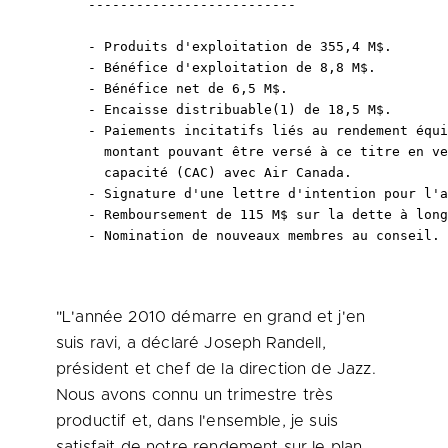
    --------------------------

    - Produits d'exploitation de 355,4 M$.

    - Bénéfice d'exploitation de 8,8 M$.

    - Bénéfice net de 6,5 M$.

    - Encaisse distribuable(1) de 18,5 M$.

    - Paiements incitatifs liés au rendement équi
      montant pouvant être versé à ce titre en ve
      capacité (CAC) avec Air Canada.

    - Signature d'une lettre d'intention pour l'a
    - Remboursement de 115 M$ sur la dette à long
    - Nomination de nouveaux membres au conseil.
"L'année 2010 démarre en grand et j'en
suis ravi, a déclaré
Joseph Randell
,
président et chef de la direction de Jazz.
Nous avons connu un trimestre très
productif et, dans l'ensemble, je suis
satisfait de notre rendement sur le plan