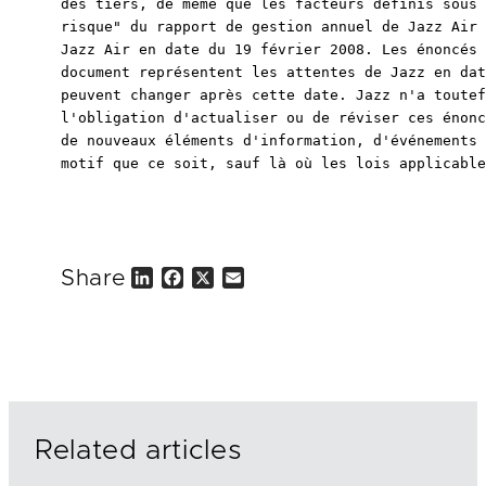
des tiers, de même que les facteurs définis sous 
risque" du rapport de gestion annuel de Jazz Air 
Jazz Air en date du 19 février 2008. Les énoncés 
document représentent les attentes de Jazz en dat
peuvent changer après cette date. Jazz n'a toutef
l'obligation d'actualiser ou de réviser ces énonc
de nouveaux éléments d'information, d'événements 
motif que ce soit, sauf là où les lois applicable
Share
L
F
X
E
i
a
m
n
c
a
k
e
i
e
b
l
d
o
I
o
n
k
Related articles