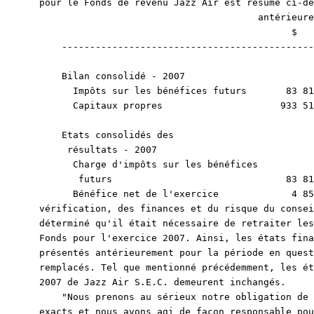
pour le Fonds de revenu Jazz Air est résumé ci-de
                                       antérieure
                                             $   
    ---------------------------------------------
    Bilan consolidé - 2007

      Impôts sur les bénéfices futurs       83 81
      Capitaux propres                     933 51
    Etats consolidés des

     résultats - 2007

      Charge d'impôts sur les bénéfices

       futurs                               83 81
      Bénéfice net de l'exercice             4 85
vérification, des finances et du risque du consei
déterminé qu'il était nécessaire de retraiter les
Fonds pour l'exercice 2007. Ainsi, les états fina
présentés antérieurement pour la période en quest
remplacés. Tel que mentionné précédemment, les ét
2007 de Jazz Air S.E.C. demeurent inchangés.

    "Nous prenons au sérieux notre obligation de 
exacts et nous avons agi de façon responsable pou