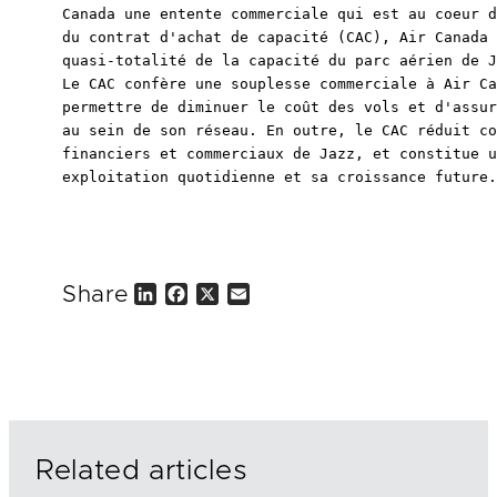
Canada une entente commerciale qui est au coeur d
du contrat d'achat de capacité (CAC), Air Canada 
quasi-totalité de la capacité du parc aérien de J
Le CAC confère une souplesse commerciale à Air Ca
permettre de diminuer le coût des vols et d'assur
au sein de son réseau. En outre, le CAC réduit co
financiers et commerciaux de Jazz, et constitue u
exploitation quotidienne et sa croissance future.

Share
L
F
X
E
i
a
m
n
c
a
k
e
i
e
b
l
d
o
I
o
n
k
Related articles