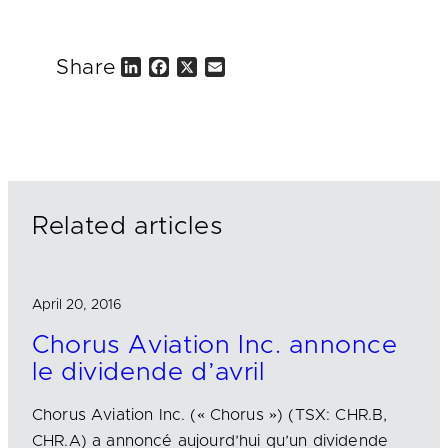
Share
L
F
X
E
i
a
m
n
c
a
k
e
i
e
b
l
d
o
I
o
n
k
Related articles
April 20, 2016
Chorus Aviation Inc. annonce
le dividende d’avril
Chorus Aviation Inc. (« Chorus ») (TSX: CHR.B,
CHR.A) a annoncé aujourd’hui qu’un dividende