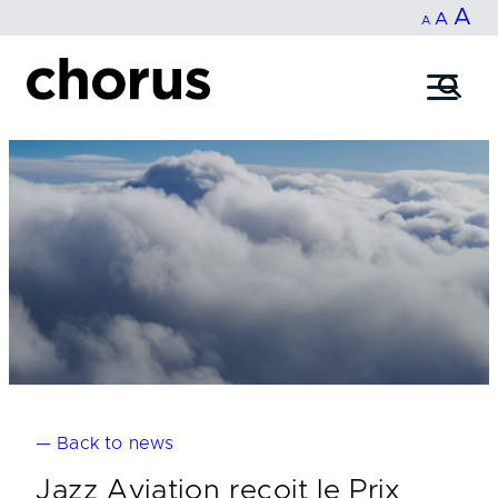
In
A
Reset
Decrease
A
Skip
A
fo
to
font
font
content
si
size.
size.
— Back to news
Jazz Aviation reçoit le Prix