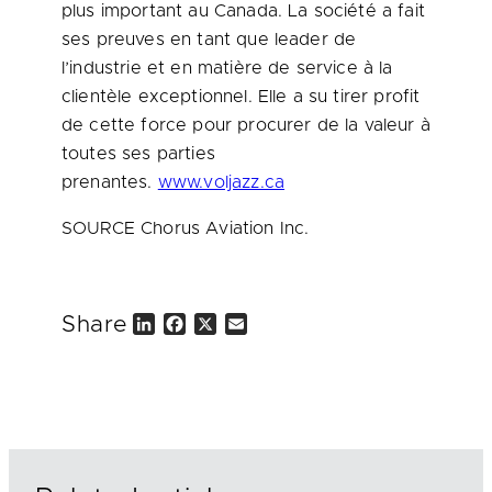
plus important au
Canada
. La société a fait
ses preuves en tant que leader de
l’industrie et en matière de service à la
clientèle exceptionnel. Elle a su tirer profit
de cette force pour procurer de la valeur à
toutes ses parties
prenantes.
www.voljazz.ca
SOURCE Chorus Aviation Inc.
Share
L
F
X
E
i
a
m
n
c
a
k
e
i
e
b
l
d
o
I
o
n
k