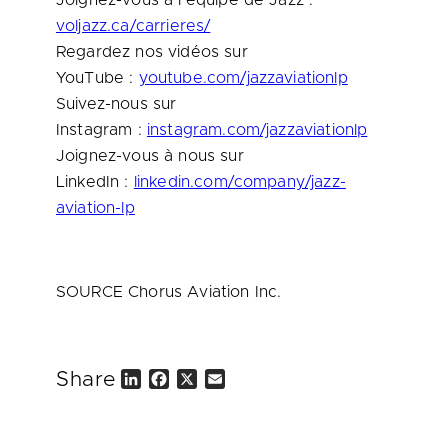
Joignez-vous à l’équipe de Jazz :
voljazz.ca/carrieres/
Regardez nos vidéos sur
YouTube :
youtube.com/jazzaviationlp
Suivez-nous sur
Instagram :
instagram.com/jazzaviationlp
Joignez-vous à nous sur
LinkedIn :
linkedin.com/company/jazz-
aviation-lp
SOURCE Chorus Aviation Inc.
Share
L
F
X
E
i
a
m
n
c
a
k
e
i