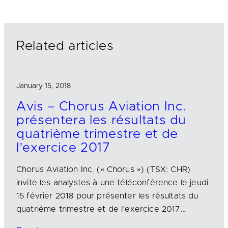
e
b
l
d
o
I
o
n
k
Related articles
January 15, 2018
Avis – Chorus Aviation Inc.
présentera les résultats du
quatrième trimestre et de
l’exercice 2017
Chorus Aviation Inc. (« Chorus ») (TSX: CHR)
invite les analystes à une téléconférence le jeudi
15 février 2018 pour présenter les résultats du
quatrième trimestre et de l’exercice 2017…