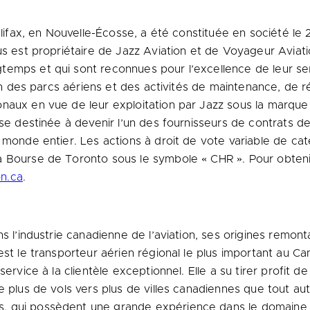
lifax
, en Nouvelle-Écosse, a été constituée en société le 
us est propriétaire de Jazz Aviation et de Voyageur Aviatio
emps et qui sont reconnues pour l’excellence de leur ser
ion des parcs aériens et des activités de maintenance, de r
onaux en vue de leur exploitation par Jazz sous la marqu
ise destinée à devenir l’un des fournisseurs de contrats de
 monde entier. Les actions à droit de vote variable de cat
la Bourse de
Toronto
sous le symbole « CHR ». Pour obtenir
n.ca
.
s l’industrie canadienne de l’aviation, ses origines remont
est le transporteur aérien régional le plus important au
Ca
ervice à la clientèle exceptionnel. Elle a su tirer profit d
e plus de vols vers plus de villes canadiennes que tout aut
 qui possèdent une grande expérience dans le domaine du