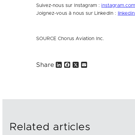
Suivez-nous sur Instagram :
instagram.com/
Joignez-vous à nous sur LinkedIn :
linkedi
SOURCE Chorus Aviation Inc.
Share
L
F
X
E
i
a
m
n
c
a
k
e
i
e
b
l
d
o
I
o
n
k
Related articles