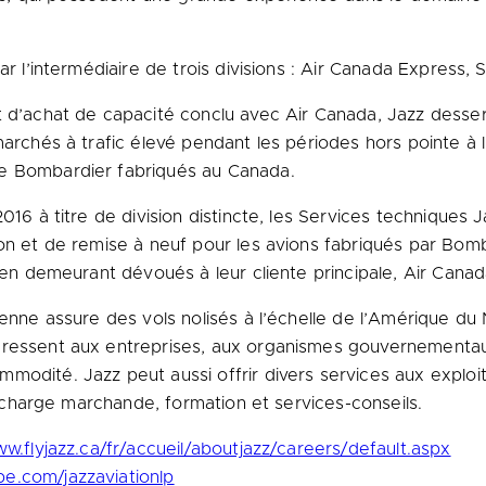
ar l’intermédiaire de trois divisions : Air Canada Express, 
t d’achat de capacité conclu avec Air Canada, Jazz desse
 marchés à trafic élevé pendant les périodes hors pointe 
de Bombardier fabriqués au
Canada
.
016 à titre de division distincte, les Services techniques 
ion et de remise à neuf pour les avions fabriqués par Bom
t en demeurant dévoués à leur cliente principale, Air Canad
rienne assure des vols nolisés à l’échelle de l’Amérique 
ressent aux entreprises, aux organismes gouvernementaux,
modité. Jazz peut aussi offrir divers services aux exploit
la charge marchande, formation et services-conseils.
ww.flyjazz.ca/fr/accueil/aboutjazz/careers/default.aspx
e.com/jazzaviationlp