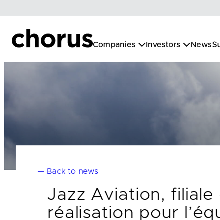
Skip
to
content
Companies
Investors
News
Su
— Back to news
Jazz Aviation, filial
réalisation pour l’éq