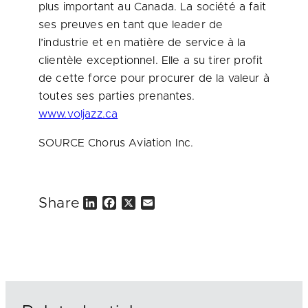
plus important au
Canada
. La société a fait
ses preuves en tant que leader de
l’industrie et en matière de service à la
clientèle exceptionnel. Elle a su tirer profit
de cette force pour procurer de la valeur à
toutes ses parties prenantes.
www.voljazz.ca
SOURCE Chorus Aviation Inc.
Share
L
F
X
E
i
a
m
n
c
a
k
e
i
e
b
l
d
o
I
o
n
k