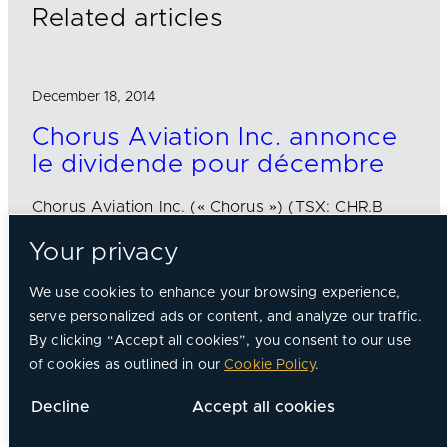
Related articles
December 18, 2014
Chorus Aviation Inc. annonce
le dividende pour décembre
Chorus Aviation Inc. (« Chorus ») (TSX: CHR.B
CHR.A) a annoncé aujourd’hui qu’un dividende
Your privacy
mensuel de 0,0375 $ par action de catégorie A
et de catégorie B sera versé le ou après le 19…
We use cookies to enhance your browsing experience,
serve personalized ads or content, and analyze our traffic.
Read more
By clicking “Accept all cookies”, you consent to our use
of cookies as outlined in our
Cookie Policy
.
April 1, 2026
Decline
Accept all cookies
Chorus Aviation fait
l'acquisition de Kadex Aero