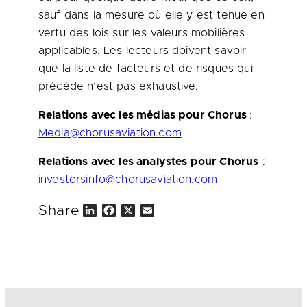
sauf dans la mesure où elle y est tenue en
vertu des lois sur les valeurs mobilières
applicables. Les lecteurs doivent savoir
que la liste de facteurs et de risques qui
précède n’est pas exhaustive.
Relations avec les médias pour Chorus
:
Media@chorusaviation.com
Relations avec les analystes pour Chorus
:
investorsinfo@chorusaviation.com
Share
L
F
X
E
i
a
m
n
c
a
k
e
i
e
b
l
d
o
I
o
n
k