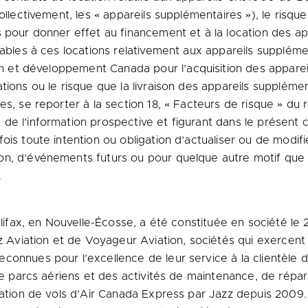
llectivement, les « appareils supplémentaires »), le risq
s pour donner effet au financement et à la location des a
alables à ces locations relativement aux appareils supplém
tion et développement
Canada
pour l’acquisition des appare
tions ou le risque que la livraison des appareils supplémen
es, se reporter à la section 18, « Facteurs de risque » du 
de l’information prospective et figurant dans le présent
ois toute intention ou obligation d’actualiser ou de modifi
n, d’événements futurs ou pour quelque autre motif que ce
.
lifax
, en Nouvelle-Écosse, a été constituée en société le
zz Aviation et de Voyageur Aviation, sociétés qui exercent 
connues pour l’excellence de leur service à la clientèle 
 de parcs aériens et des activités de maintenance, de répar
tation de vols d’Air Canada Express par Jazz depuis 2009. 