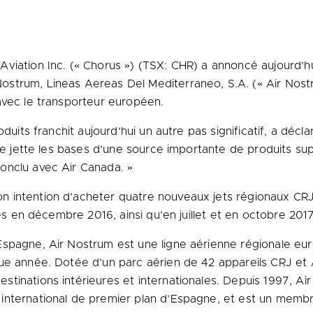
Aviation Inc. (« Chorus ») (TSX: CHR) a annoncé aujourd’hui
trum, Lineas Aereas Del Mediterraneo, S.A. (« Air Nostrum
avec le transporteur européen.
duits franchit aujourd’hui un autre pas significatif, a décl
ale jette les bases d’une source importante de produits sup
onclu avec Air Canada. »
 intention d’acheter quatre nouveaux jets régionaux CRJ
rés en décembre 2016, ainsi qu’en juillet et en octobre 20
Espagne, Air Nostrum est une ligne aérienne régionale eu
que année. Dotée d’un parc aérien de 42 appareils CRJ et
tinations intérieures et internationales. Depuis 1997, Air
et international de premier plan d’Espagne, et est un memb