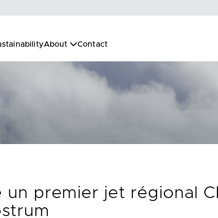
stainability
About
Contact
e un premier jet régional
ostrum