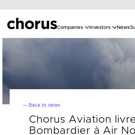
Skip
to
content
Companies
Investors
News
Su
— Back to news
Chorus Aviation livr
Bombardier à Air N