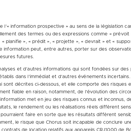
’« information prospective » au sens de la législation ca
llement des termes ou des expressions comme « prévoit », «
 », « planifie », « prédit », « projette », « devrait » et « s
e information peut, entre autres, porter sur des observat
mesures futures.
lyses et d’autres informations qui sont fondées sur des p
ablis dans l’immédiat et d’autres événements incertains. 
i sont décrites ci‑dessous, et elle comporte des risques 
ment fiable en raison, notamment, de l’évolution des circo
 information met en jeu des risques connus et inconnus, de
ultats, le rendement ou les réalisations réels diffèrent s
i pourraient faire en sorte que les résultats diffèrent sen
nt, le risque que Chorus soit incapable de conclure un
 contrats de location relatifs aux appareils CRJ1000 de 