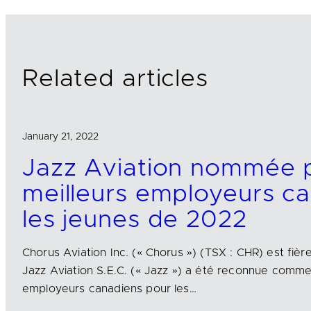
d
o
I
o
n
k
Related articles
January 21, 2022
Jazz Aviation nommée p
meilleurs employeurs c
les jeunes de 2022
Chorus Aviation Inc. (« Chorus ») (TSX : CHR) est fière
Jazz Aviation S.E.C. (« Jazz ») a été reconnue comme 
employeurs canadiens pour les…