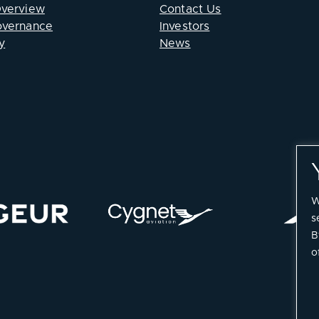
Overview
Contact Us
overnance
Investors
y
News
W
s
B
o