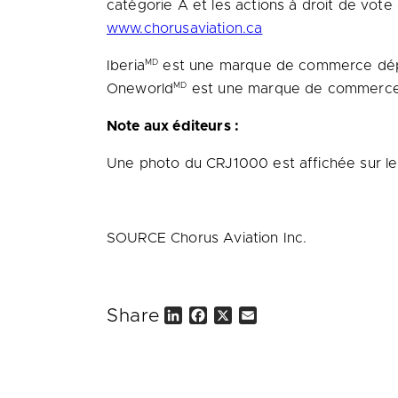
catégorie A et les actions à droit de vot
www.chorusaviation.ca
MD
Iberia
est une marque de commerce dépo
MD
Oneworld
est une marque de commerce 
Note aux éditeurs :
Une photo du CRJ1000 est affichée sur le 
SOURCE Chorus Aviation Inc.
Share
L
F
X
E
i
a
m
n
c
a
k
e
i
e
b
l