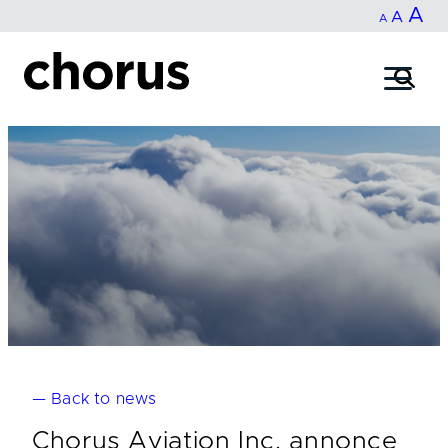
In
A
Reset
Decrease
A
Skip
A
fo
to
font
font
content
si
size.
size.
— Back to news
Chorus Aviation Inc. annonce