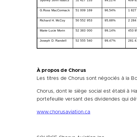
Sydney John Isaacs
52 427 133
99,22%
409 8
G.Ross MacCormack
51 009 169
96,54%
1 827
Richard H. McCoy
50 552 953
95,68%
2 284
Marie-Lucie Morin
52 383 000
99,14%
453 9
Joseph D. Randell
52 555 540
99,47%
281 4
À propos de
Chorus
Les titres de Chorus sont négociés à la 
Chorus, dont le siège social est établi à
Ha
portefeuille versant des dividendes qui dét
www.chorusaviation.ca