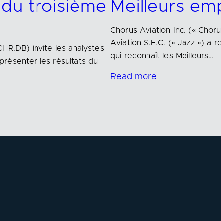
 du troisième
Meilleurs em
Chorus Aviation Inc. (« Choru
Aviation S.E.C. (« Jazz ») a
HR.DB) invite les analystes
qui reconnaît les Meilleurs…
résenter les résultats du
Read more