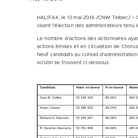
HALIFAX
, le 13 mai 2016 /CNW Telbec/ – 
visant l’élection des administrateurs tenu
Le nombre d’actions des actionnaires ayan
actions émises et en circulation de Chorus
Neuf candidats au conseil d’administration f
scrutin se trouvent ci-dessous.
Candidats
Votes en faveur
% en faveur
Abste
Gary M. Collins
52 446 429
99,26%
390 5
Karen Cramm
52 386 503
99,15%
450 4
Richard D. Falconer
52 456 687
99,28%
380 2
R. Stephen Hannahs
52 351 868
99,08%
485 0