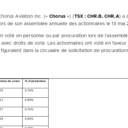
Chorus Aviation Inc. («
Chorus
») (
TSX : CHR.B, CHR.A
) a 
 lors de son assemblée annuelle des actionnaires le 13 mai 
t voté en personne ou par procuration lors de l’assemblée
 avec droits de vote. Les actionnaires ont voté en faveur d
iguraient dans la circulaire de sollicitation de procuration
ntion de votes
% d’abstention
25
0,74%
51
0,85%
67
0,72%
86
0,92%