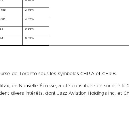
21
0,78%
 785
3,46%
 001
4,32%
54
0,86%
14
0,53%
Bourse de
Toronto
sous les symboles CHR.A et CHR.B.
lifax
, en Nouvelle-Écosse, a été constituée en société l
ient divers intérêts, dont Jazz Aviation Holdings Inc. et Ch