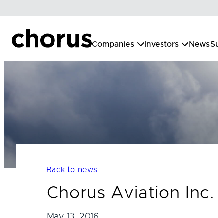
Skip
to
content
Companies
Investors
News
Su
— Back to news
Chorus Aviation Inc.
May 13, 2016