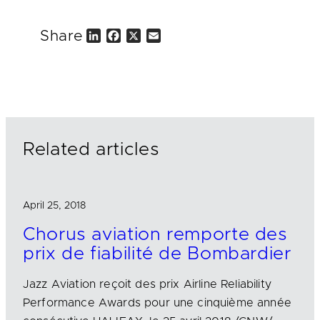
Share
L
F
X
E
i
a
m
n
c
a
k
e
i
e
b
l
d
o
I
o
n
k
Related articles
April 25, 2018
Chorus aviation remporte des
prix de fiabilité de Bombardier
Jazz Aviation reçoit des prix Airline Reliability
Performance Awards pour une cinquième année