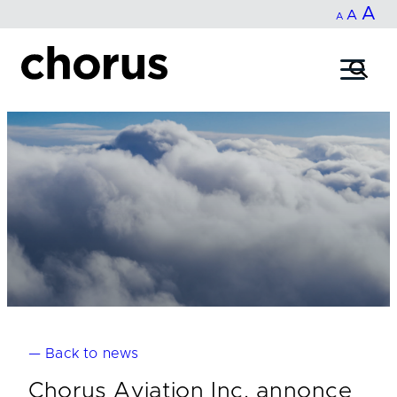
In
A
Reset
Decrease
A
Skip
A
fo
to
font
font
content
si
size.
size.
— Back to news
Chorus Aviation Inc. annonce