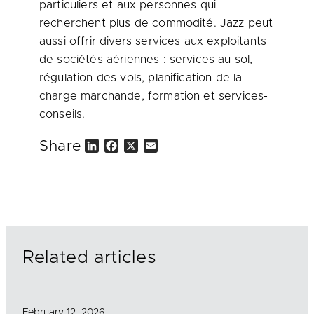
particuliers et aux personnes qui
recherchent plus de commodité. Jazz peut
aussi offrir divers services aux exploitants
de sociétés aériennes : services au sol,
régulation des vols, planification de la
charge marchande, formation et services-
conseils.
Share
L
F
X
E
i
a
m
n
c
a
k
e
i
e
b
l
d
o
I
o
n
k
Related articles
February 12, 2026