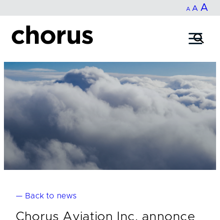
In
A
Reset
Decrease
A
Skip
A
fo
to
font
font
content
si
size.
size.
— Back to news
Chorus Aviation Inc. annonce