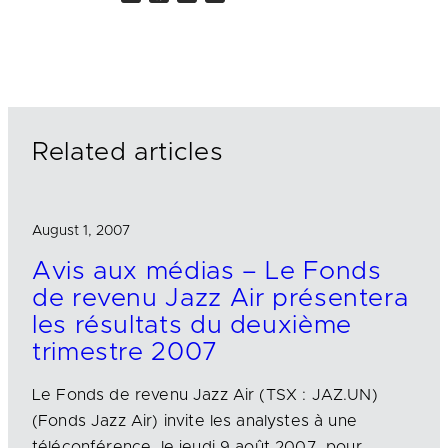
i
a
m
n
c
a
k
e
i
e
b
l
d
o
I
o
n
k
Related articles
August 1, 2007
Avis aux médias – Le Fonds
de revenu Jazz Air présentera
les résultats du deuxième
trimestre 2007
Le Fonds de revenu Jazz Air (TSX : JAZ.UN)
(Fonds Jazz Air) invite les analystes à une
téléconférence, le jeudi 9 août 2007, pour