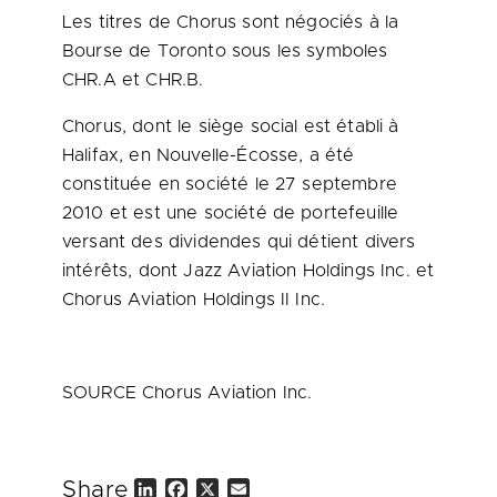
Les titres de Chorus sont négociés à la
Bourse de
Toronto
sous les symboles
CHR.A et CHR.B.
Chorus, dont le siège social est établi à
Halifax
, en Nouvelle-Écosse, a été
constituée en société le 27 septembre
2010 et
est une société de portefeuille
versant des dividendes qui détient divers
intérêts, dont Jazz Aviation Holdings Inc. et
Chorus Aviation Holdings II Inc.
SOURCE Chorus Aviation Inc.
Share
L
F
X
E