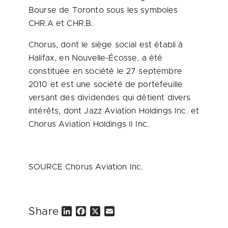
Bourse de
Toronto
sous les symboles
CHR.A et CHR.B.
Chorus, dont le siège social est établi à
Halifax
, en Nouvelle-Écosse, a été
constituée en société le 27 septembre
2010 et
est une société de portefeuille
versant des dividendes qui détient divers
intérêts, dont Jazz Aviation Holdings Inc. et
Chorus Aviation Holdings II Inc.
SOURCE Chorus Aviation Inc.
Share
L
F
X
E
i
a
m