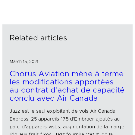
n
c
a
k
e
i
e
b
l
d
o
I
o
n
k
Related articles
March 15, 2021
Chorus Aviation mène à terme
les modifications apportées
au contrat d’achat de capacité
conclu avec Air Canada
Jazz est le seul exploitant de vols Air Canada
Express. 25 appareils 175 d’Embraer ajoutés au
parc d’appareils visés, augmentation de la marge
liée aux frais fixes. Jazz fournira 100 % de la…