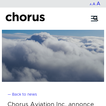
In
A
Reset
Decrease
A
Skip
A
fo
to
font
font
content
si
size.
size.
— Back to news
Chorus Aviation Inc. annonce