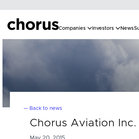
Skip
to
content
Companies
Investors
News
Su
— Back to news
Chorus Aviation Inc
May 20, 2015