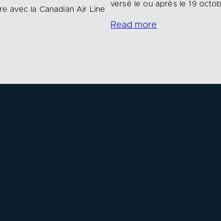
versé le ou après le 19 octo
ire avec la Canadian Air Line
Read more