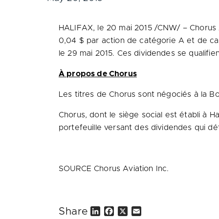
HALIFAX
, le 20 mai 2015 /CNW/ – Chorus 
0,04 $ par action de catégorie A et de cat
le 29 mai 2015. Ces dividendes se qualif
À propos de Chorus
Les titres de Chorus sont négociés à la 
Chorus, dont le siège social est établi à
Ha
portefeuille versant des dividendes qui dét
SOURCE Chorus Aviation Inc.
Share
L
F
X
E