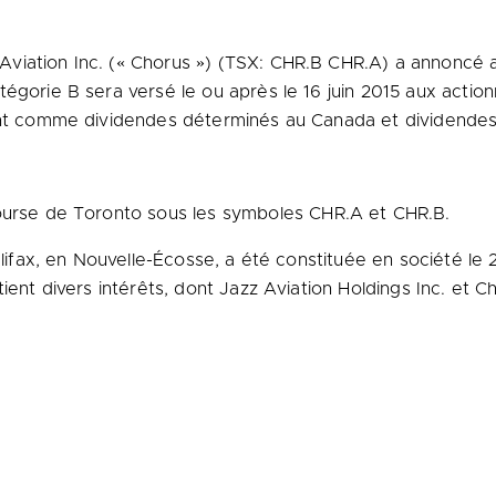
Aviation Inc. (« Chorus ») (TSX: CHR.B CHR.A) a annoncé 
égorie B sera versé le ou après le 16 juin 2015 aux action
ient comme dividendes déterminés au
Canada
et dividendes
Bourse de
Toronto
sous les symboles CHR.A et CHR.B.
lifax
, en Nouvelle-Écosse, a été constituée en société l
ient divers intérêts, dont Jazz Aviation Holdings Inc. et Ch