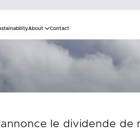
stainability
About
Contact
. annonce le dividende de 