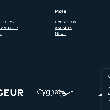
More
Overview
Contact Us
overnance
Investors
y
News
W
s
B
o