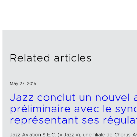
i
a
m
n
c
a
k
e
i
e
b
l
d
o
I
o
n
k
Related articles
May 27, 2015
Jazz conclut un nouvel 
préliminaire avec le syn
représentant ses régula
Jazz Aviation S.E.C. (« Jazz »), une filiale de Chorus A