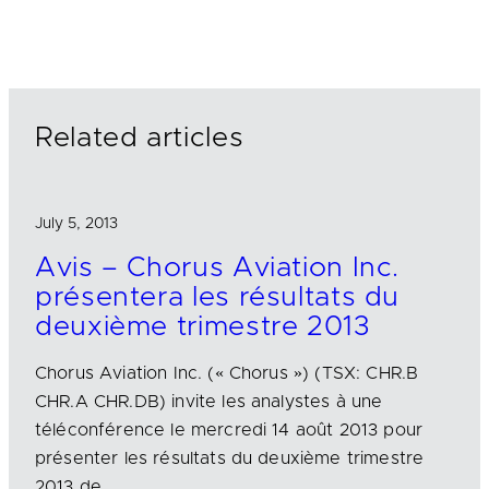
n
c
a
k
e
i
e
b
l
d
o
I
o
n
k
Related articles
July 5, 2013
Avis – Chorus Aviation Inc.
présentera les résultats du
deuxième trimestre 2013
Chorus Aviation Inc. (« Chorus ») (TSX: CHR.B
CHR.A CHR.DB) invite les analystes à une
téléconférence le mercredi 14 août 2013 pour
présenter les résultats du deuxième trimestre
2013 de…