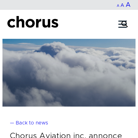
In
A
Reset
Decrease
A
Skip
A
fo
to
font
font
content
si
size.
size.
— Back to news
Chorus Aviation inc. annonce