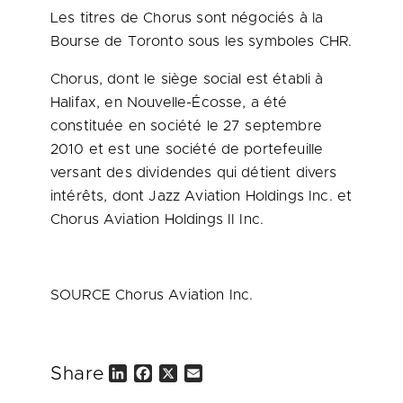
Les titres de Chorus sont négociés à la
Bourse de
Toronto
sous les symboles CHR.
Chorus, dont le siège social est établi à
Halifax
, en Nouvelle-Écosse, a été
constituée en société le 27 septembre
2010 et
est une société de portefeuille
versant des dividendes qui détient divers
intérêts, dont Jazz Aviation Holdings Inc. et
Chorus Aviation Holdings II Inc.
SOURCE Chorus Aviation Inc.
Share
L
F
X
E
i
a
m