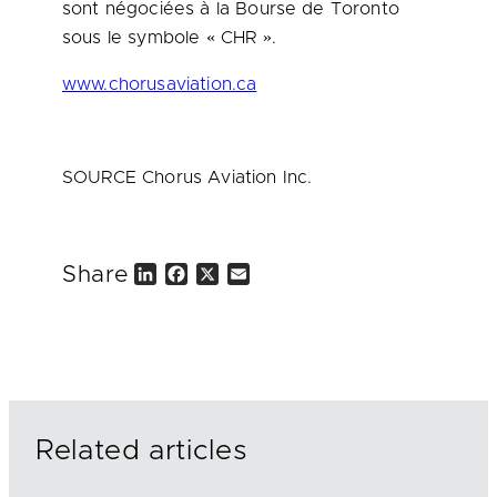
sont négociées à la Bourse de
Toronto
sous le symbole « CHR ».
www.chorusaviation.ca
SOURCE Chorus Aviation Inc.
Share
L
F
X
E
i
a
m
n
c
a
k
e
i
e
b
l
d
o
I
o
n
k
Related articles