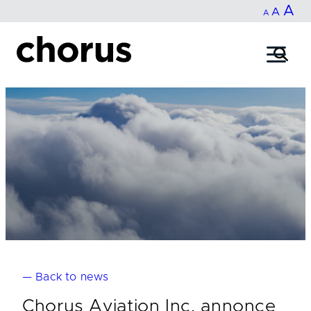
In
A
Reset
Decrease
A
Skip
A
fo
to
font
font
content
si
size.
size.
— Back to news
Chorus Aviation Inc. annonce