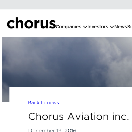
Skip
to
content
Companies
Investors
News
Su
— Back to news
Chorus Aviation inc
December 19, 2016