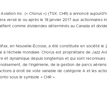
 Aviation Inc. (« Chorus ») (TSX: CHR) a annoncé aujourd’
ra versé le ou après le 18 janvier 2017 aux actionnaires in
lifient comme dividendes déterminés au
Canada
et divide
lifax
, en Nouvelle-Écosse, a été constituée en société le
nal à l’échelle mondiale. Chorus est propriétaire de Jazz A
ûre et dynamique depuis longtemps et qui sont reconnues p
 nolisement, de l’ingénierie, de la gestion de parcs aérien
 actions à droit de vote variable de catégorie A et les act
onto
sous le symbole « CHR ».