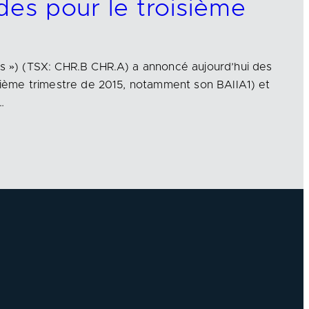
ides pour le troisième
us ») (TSX: CHR.B CHR.A) a annoncé aujourd’hui des
oisième trimestre de 2015, notamment son BAIIA1) et
…