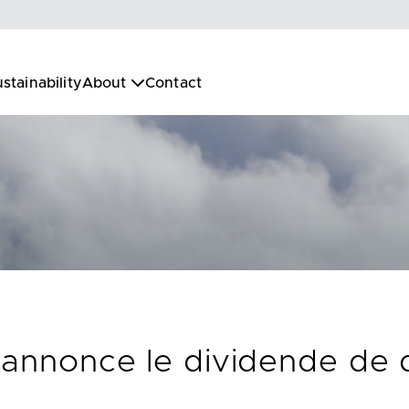
stainability
About
Contact
. annonce le dividende d