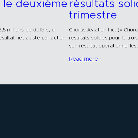
r le deuxième
résultats sol
trimestre
,8 millions de dollars, un
Chorus Aviation Inc. (« Chor
ésultat net ajusté par action
résultats solides pour le tr
son résultat opérationnel les
Read more