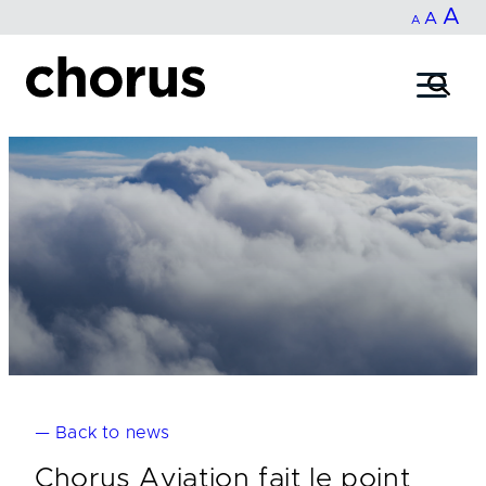
In
A
Reset
Decrease
A
Skip
A
fo
to
font
font
content
si
size.
size.
— Back to news
Chorus Aviation fait le point