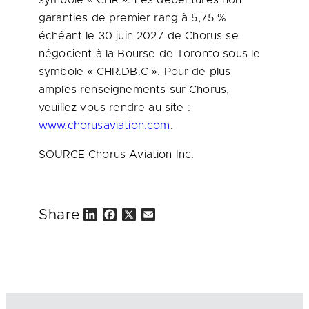
symbole « CHR ». Les débentures non
garanties de premier rang à 5,75 %
échéant le 30 juin 2027 de Chorus se
négocient à la Bourse de
Toronto
sous le
symbole « CHR.DB.C ». Pour de plus
amples renseignements sur Chorus,
veuillez vous rendre au site :
www.chorusaviation.com
.
SOURCE Chorus Aviation Inc.
Share
L
F
X
E
i
a
m
n
c
a
k
e
i
e
b
l
d
o
I
o