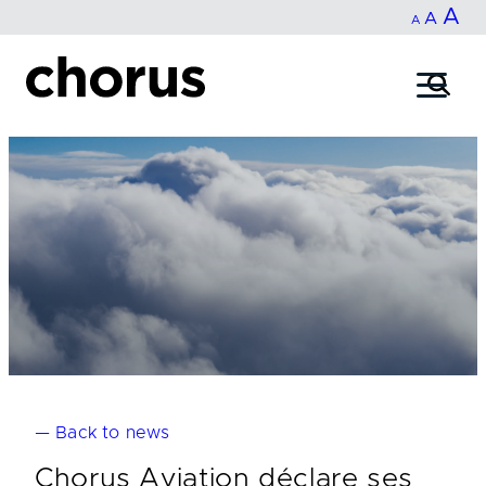
In
A
Reset
Decrease
A
Skip
A
fo
to
font
font
content
si
size.
size.
— Back to news
Chorus Aviation déclare ses