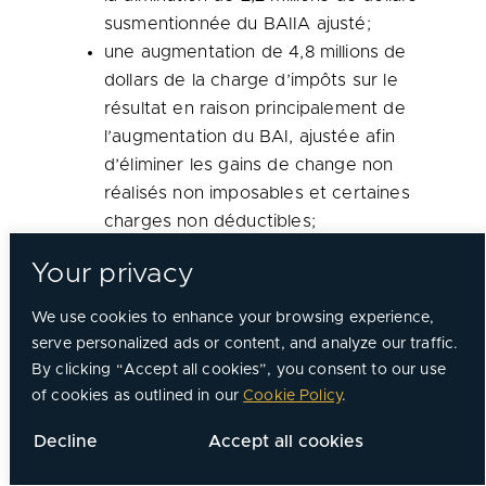
susmentionnée du BAIIA ajusté;
une augmentation de 4,8 millions de
dollars de la charge d’impôts sur le
résultat en raison principalement de
l’augmentation du BAI, ajustée afin
d’éliminer les gains de change non
réalisés non imposables et certaines
charges non déductibles;
une augmentation de 1,4 million de
Your privacy
dollars de la dotation aux
amortissements principalement
We use cookies to enhance your browsing experience,
attribuable aux dépenses
serve personalized ads or content, and analyze our traffic.
d’investissement; le tout compensé
By clicking “Accept all cookies”, you consent to our use
par la variation des estimations
of cookies as outlined in our
Cookie Policy
.
relatives à l’amortissement de
Decline
Accept all cookies
certains appareils;
une variation défavorable de 0,5