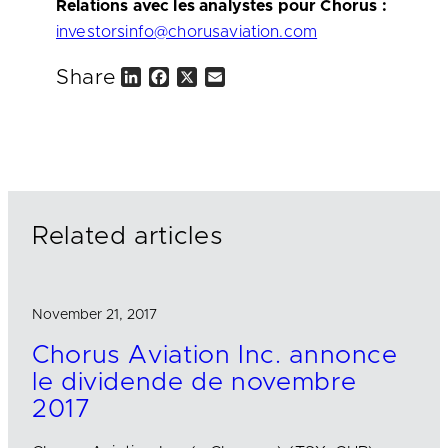
Relations avec les analystes pour Chorus :
investorsinfo@chorusaviation.com
Share
L
F
X
E
i
a
m
n
c
a
k
e
i
e
b
l
d
o
I
o
n
k
Related articles
November 21, 2017
Chorus Aviation Inc. annonce
le dividende de novembre
2017