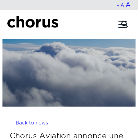
In
A
Reset
Decrease
A
Skip
A
fo
to
font
font
content
si
size.
size.
— Back to news
Chorus Aviation annonce une