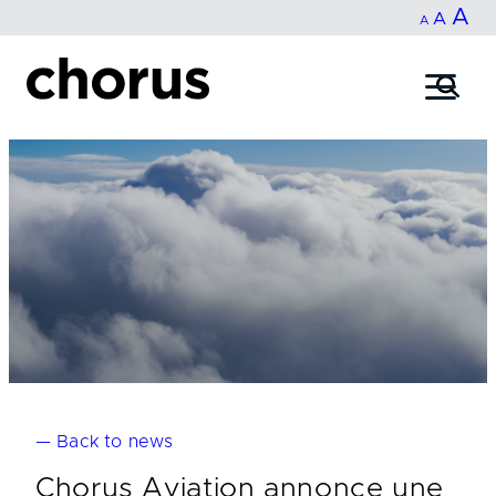
In
A
Reset
Decrease
A
Skip
A
fo
to
font
font
content
si
size.
size.
— Back to news
Chorus Aviation annonce une