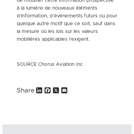
de modifier cette information prospective
à la lumière de nouveaux éléments
d’information, d’événements futurs ou pour
quelque autre motif que ce soit, sauf dans
la mesure où les lois sur les valeurs
mobilières applicables l’exigent.
SOURCE Chorus Aviation Inc.
Share
L
F
X
E
i
a
m
n
c
a
k
e
i
e
b
l
d
o
I
o
n
k