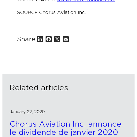
SOURCE Chorus Aviation Inc.
Share
L
F
X
E
i
a
m
n
c
a
k
e
i
e
b
l
d
o
I
o
n
k
Related articles
January 22, 2020
Chorus Aviation Inc. annonce
le dividende de janvier 2020