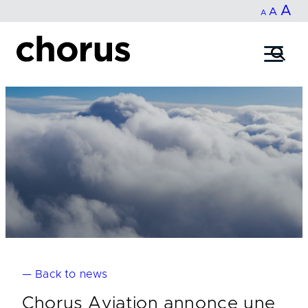
In
A
Reset
Decrease
A
Skip
A
fo
to
font
font
content
si
size.
size.
— Back to news
Chorus Aviation annonce une