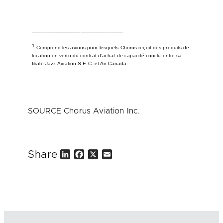
______________________________
1
Comprend les avions pour lesquels Chorus reçoit des produits de
location en vertu du contrat d’achat de capacité conclu entre sa
filiale Jazz Aviation S.E.C. et Air Canada.
SOURCE Chorus Aviation Inc.
Share
L
F
X
E
i
a
m
n
c
a
k
e
i
e
b
l
d
o
I
o