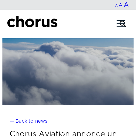
In
A
Reset
Decrease
A
Skip
A
fo
to
font
font
content
si
size.
size.
— Back to news
Chorus Aviation annonce un