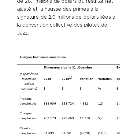
de 26,1 millions de dollars du résultat net
ajusté et la hausse des primes à la
signature de 2,0 millions de dollars liées à
la convention collective des pilotes de
Jazz.
Analyse financière consolidée
Trimestres clos le 31 décembre
Exercice clo
(exprimés en
1)
milliers de
2019
Variation
Variation
2019
2018
dollars
canadiens)
$
$
$
%
$
Produits
d’exploitation
338 606
333 724
4 882
1,5
1 366 447
Charges
d’exploitation
287 173
272 463
14 710
5,4
1 165 984
Résultat
d’exploitation
51 433
61 261
(9 828)
(16,0)
200 463