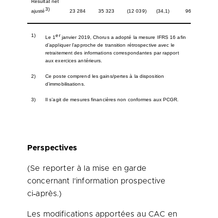
Résultat net
3)
23 284
35 323
(12 039)
(34,1)
96 163
ajusté
1)
er
Le 1
janvier 2019, Chorus a adopté la mesure IFRS 16 afin
d’appliquer l’approche de transition rétrospective avec le
retraitement des informations correspondantes par rapport
aux exercices antérieurs.
2)
Ce poste comprend les gains/pertes à la disposition
d’immobilisations.
3)
Il s’agit de mesures financières non conformes aux PCGR.
Perspectives
(Se reporter à la mise en garde
concernant l’information prospective
ci‑après.)
Les modifications apportées au CAC en