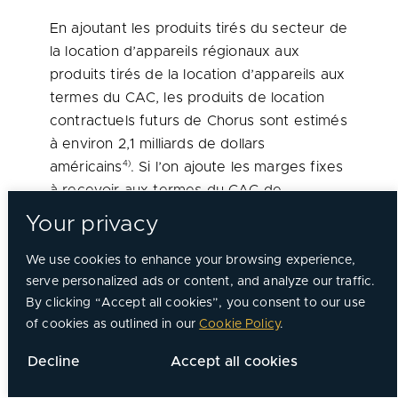
En ajoutant les produits tirés du secteur de
la location d’appareils régionaux aux
produits tirés de la location d’appareils aux
termes du CAC, les produits de location
contractuels futurs de Chorus sont estimés
à environ 2,1 milliards de dollars
4)
américains
. Si l’on ajoute les marges fixes
à recevoir aux termes du
CAC de
0,6 milliard de dollars américains au total
Your privacy
des produits contractuels futurs, les
produits futurs de Chorus s’élèvent à
We use cookies to enhance your browsing experience,
4)
serve personalized ads or content, and analyze our traffic.
environ 2,7 milliards de dollars américains
.
By clicking “Accept all cookies”, you consent to our use
(Se reporter à la note 4 du tableau ci-
of cookies as outlined in our
Cookie Policy
.
après.)
Decline
Accept all cookies
Les dépenses en immobilisations en 2020,
y compris les importants travaux de