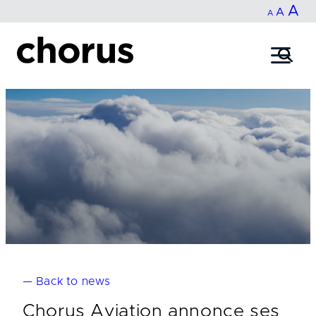
In
A
Reset
Decrease
A
Skip
A
fo
to
font
font
content
si
size.
size.
— Back to news
Chorus Aviation annonce ses