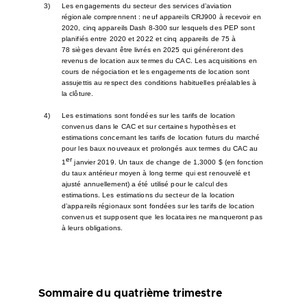
3)
Les engagements du secteur des services d’aviation
régionale comprennent : neuf appareils CRJ900 à recevoir en
2020, cinq appareils Dash 8-300 sur lesquels des PEP sont
planifiés entre 2020 et 2022 et cinq appareils de 75 à
78 sièges devant être livrés en 2025 qui généreront des
revenus de location aux termes du CAC. Les acquisitions en
cours de négociation et les engagements de location sont
assujettis au respect des conditions habituelles préalables à
la clôture.
4)
Les estimations sont fondées sur les tarifs de location
convenus dans le CAC et sur certaines hypothèses et
estimations concernant les tarifs de location futurs du marché
pour les baux nouveaux et prolongés aux termes du CAC au
er
1
janvier 2019. Un taux de change de 1,3000 $ (en fonction
du taux antérieur moyen à long terme qui est renouvelé et
ajusté annuellement) a été utilisé pour le calcul des
estimations. Les estimations du secteur de la location
d’appareils régionaux sont fondées sur les tarifs de location
convenus et supposent que les locataires ne manqueront pas
à leurs obligations.
Sommaire du quatrième trimestre