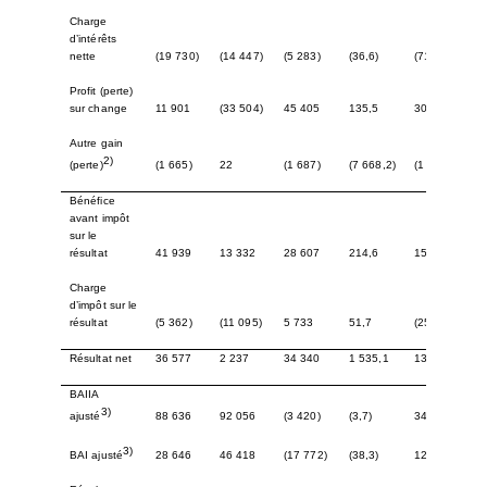
Charge
d’intérêts
nette
(19 730)
(14 447)
(5 283)
(36,6)
(71 768)
Profit (perte)
sur change
11 901
(33 504)
45 405
135,5
30 613
Autre gain
2)
(1 665)
22
(1 687)
(7 668,2)
(1 048)
(perte)
Bénéfice
avant impôt
sur le
résultat
41 939
13 332
28 607
214,6
158 260
Charge
d’impôt sur le
résultat
(5 362)
(11 095)
5 733
51,7
(25 100)
Résultat net
36 577
2 237
34 340
1 535,1
133 160
BAIIA
3)
88 636
92 056
(3 420)
(3,7)
341 719
ajusté
3)
28 646
46 418
(17 772)
(38,3)
121 263
BAI ajusté