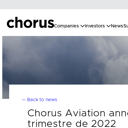
Skip
to
content
Companies
Investors
News
Su
— Back to news
Chorus Aviation ann
trimestre de 2022