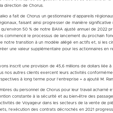
la direction de Chorus.
 Falko a fait de Chorus un gestionnaire d’appareils régiona
égionaux, faisant ainsi progresser de manière significative
 qu’environ 50 % de notre BAIIA ajusté annuel de 2022 pr
ons commencé le processus de lancement du prochain fond
e notre transition à un modèle allégé en actifs et, si les 
créer une valeur supplémentaire pour les actionnaires en 
ns inscrit une provision de 45,6 millions de dollars liée à
us nos autres clients exercent leurs activités conforméme
spectives à long terme pour l’entreprise » a ajouté M. Ran
mbres du personnel de Chorus pour leur travail acharné et
ntion constante à la sécurité et au bien‑être des passagers
activités de Voyageur dans les secteurs de la vente de p
ets, l’exécution des contrats décrochés en 2021 progre