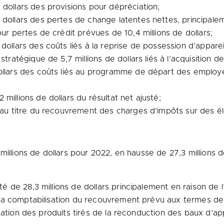
 dollars des provisions pour dépréciation;
 dollars des pertes de change latentes nettes, principalem
our pertes de crédit prévues de 10,4 millions de dollars;
dollars des coûts liés à la reprise de possession d’apparei
tratégique de 5,7 millions de dollars liés à l’acquisition de
dollars des coûts liés au programme de départ des employ
millions de dollars du résultat net ajusté;
s au titre du recouvrement des charges d’impôts sur des é
millions de dollars pour 2022, en hausse de 27,3 millions d
de 28,3 millions de dollars principalement en raison de l’i
la comptabilisation du recouvrement prévu aux termes de 
tation des produits tirés de la reconduction des baux d’app