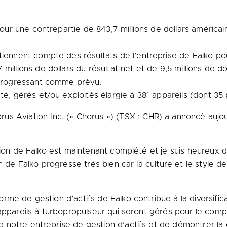
 pour une contrepartie de 843,7 millions de dollars américa
tiennent compte des résultats de l’entreprise de Falko po
illions de dollars du résultat net et de 9,5 millions de do
o progressant comme prévu.
té, gérés et/ou exploités élargie à 381 appareils (dont 35 
s Aviation Inc. (« Chorus ») (TSX : CHR) a annoncé aujour
tion de Falko est maintenant complété et je suis heureux 
n de Falko progresse très bien car la culture et le style d
e de gestion d’actifs de Falko contribue à la diversificati
 appareils à turbopropulseur qui seront gérés pour le com
otre entreprise de gestion d’actifs et de démontrer la ca