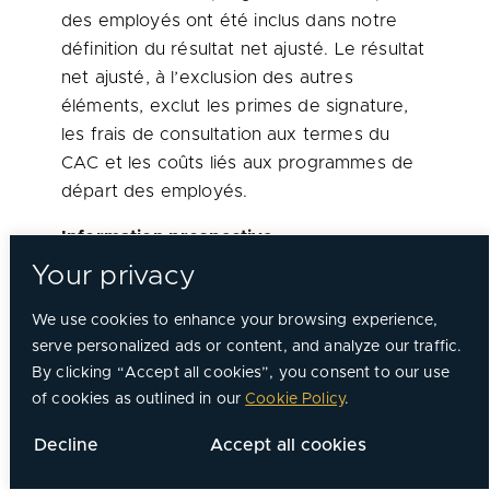
des employés ont été inclus dans notre
définition du résultat net ajusté. Le résultat
net ajusté, à l’exclusion des autres
éléments, exclut les primes de signature,
les frais de consultation aux termes du
CAC et les coûts liés aux programmes de
départ des employés.
Information prospective
Your privacy
Le présent communiqué doit être lu
parallèlement aux états financiers
We use cookies to enhance your browsing experience,
consolidés condensés intermédiaires non
serve personalized ads or content, and analyze our traffic.
audités de Chorus pour les périodes de
By clicking “Accept all cookies”, you consent to our use
trois mois et de neuf mois closes le
of cookies as outlined in our
Cookie Policy
.
30 septembre 2016 ainsi qu’au rapport de
Decline
Accept all cookies
gestion daté du 8 novembre 2016; ces
documents ont été déposés auprès des