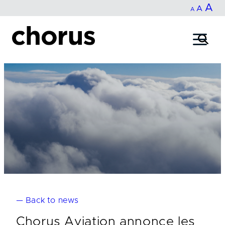
In
A
Reset
Decrease
A
Skip
A
fo
to
font
font
content
si
size.
size.
— Back to news
Chorus Aviation annonce les