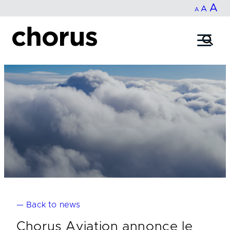
In
A
Reset
Decrease
A
Skip
A
fo
to
font
font
content
si
size.
size.
— Back to news
Chorus Aviation annonce le