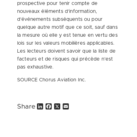
prospective pour tenir compte de
nouveaux éléments d’information,
d’événements subséquents ou pour
quelque autre motif que ce soit, sauf dans
la mesure où elle y est tenue en vertu des
lois sur les valeurs mobilières applicables.
Les lecteurs doivent savoir que la liste de
facteurs et de risques qui précède n’est
pas exhaustive.
SOURCE Chorus Aviation Inc.
Share
L
F
X
E
i
a
m
n
c
a
k
e
i
e
b
l